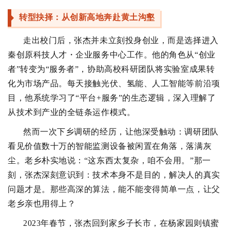
转型抉择：从创新高地奔赴黄土沟壑
走出校门后，张杰并未立刻投身创业，而是选择进入
秦创原科技人才・企业服务中心工作。他的角色从“创业
者”转变为“服务者”，协助高校科研团队将实验室成果转
化为市场产品。每天接触光伏、氢能、人工智能等前沿项
目，他系统学习了“平台+服务”的生态逻辑，深入理解了
从技术到产业的全链条运作模式。
然而一次下乡调研的经历，让他深受触动：调研团队
看见价值数十万的智能监测设备被闲置在角落，落满灰
尘。老乡朴实地说：“这东西太复杂，咱不会用。”那一
刻，张杰深刻意识到：技术本身不是目的，解决人的真实
问题才是。那些高深的算法，能不能变得简单一点，让父
老乡亲也用得上？
2023年春节，张杰回到家乡子长市，在杨家园则镇蜜