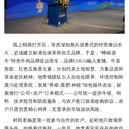
线上销路打开后，张杰深知散兵游勇式的经营难以长
久，必须建立标准化体系和自主品牌。于是，“蜂峪源
牛”特色牛肉品牌应运而生：品牌LOGO融入麦穗、牛首
剪影、红色五角星元素，分别代表土地智慧、力量品质和
革命老区精神。他带领团队引入自动化喂养、环境控制和
粪污处理系统，发展“养殖-粪肥-种植”绿色循环农业，探
索推行“公司+农户”订单模式——公司统一提供牛犊、饲
料、技术指导和防疫服务，与农户签订保底收购协议，农
户只需负责精心饲养，无需承担市场波动风险。
村民老杨是第一批参与合作的农户。起初他只敢领养
两头牛，始终将信将疑。一年后，他拿着实实在在的收益