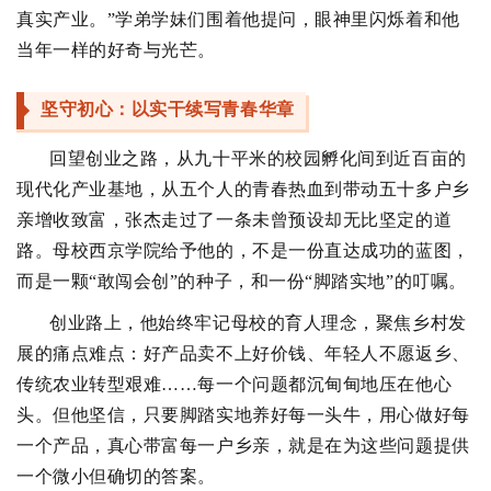
真实产业。”学弟学妹们围着他提问，眼神里闪烁着和他
当年一样的好奇与光芒。
坚守初心：以实干续写青春华章
回望创业之路，从九十平米的校园孵化间到近百亩的
现代化产业基地，从五个人的青春热血到带动五十多户乡
亲增收致富，张杰走过了一条未曾预设却无比坚定的道
路。母校西京学院给予他的，不是一份直达成功的蓝图，
而是一颗“敢闯会创”的种子，和一份“脚踏实地”的叮嘱。
创业路上，他始终牢记母校的育人理念，聚焦乡村发
展的痛点难点：好产品卖不上好价钱、年轻人不愿返乡、
传统农业转型艰难……每一个问题都沉甸甸地压在他心
头。但他坚信，只要脚踏实地养好每一头牛，用心做好每
一个产品，真心带富每一户乡亲，就是在为这些问题提供
一个微小但确切的答案。