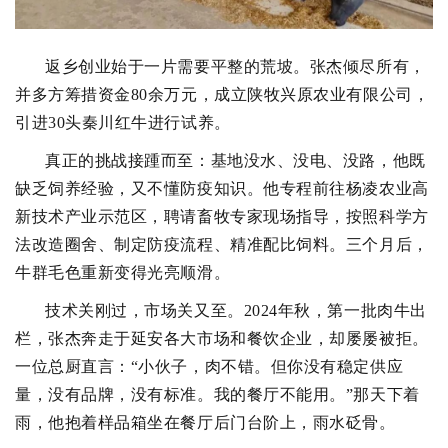
返乡创业始于一片需要平整的荒坡。张杰倾尽所有，
并多方筹措资金80余万元，成立陕牧兴原农业有限公司，
引进30头秦川红牛进行试养。
真正的挑战接踵而至：基地没水、没电、没路，他既
缺乏饲养经验，又不懂防疫知识。他专程前往杨凌农业高
新技术产业示范区，聘请畜牧专家现场指导，按照科学方
法改造圈舍、制定防疫流程、精准配比饲料。三个月后，
牛群毛色重新变得光亮顺滑。
技术关刚过，市场关又至。2024年秋，第一批肉牛出
栏，张杰奔走于延安各大市场和餐饮企业，却屡屡被拒。
一位总厨直言：“小伙子，肉不错。但你没有稳定供应
量，没有品牌，没有标准。我的餐厅不能用。”那天下着
雨，他抱着样品箱坐在餐厅后门台阶上，雨水砭骨。