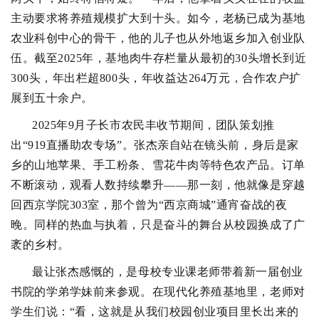
主动要求将养殖规模扩大到十头。如今，老杨已成为基地
农业科创中心的骨干，他的儿子也从外地返乡加入创业队
伍。截至2025年，基地肉牛存栏量从最初的30头增长到近
300头，年出栏超800头，年收益达264万元，合作农户扩
展到五十余户。
2025年9月子长市农民丰收节期间，团队策划推
出“919直播助农专场”。张杰亲自站在镜头前，身后是家
乡的山地苹果、手工粉条、雪花牛肉等特色农产品。订单
不断滚动，观看人数持续攀升——那一刻，他就像是穿越
回西京学院303室，那个曾为“西京商城”通宵奋战的夜
晚。同样的热血与执着，只是奋斗的舞台从校园换成了广
袤的乡村。
最让张杰感慨的，是母校专业课老师带着新一届创业
书院的学弟学妹前来参观。在现代化养殖基地里，老师对
学生们说：“看，这就是从我们校园创业项目里长出来的