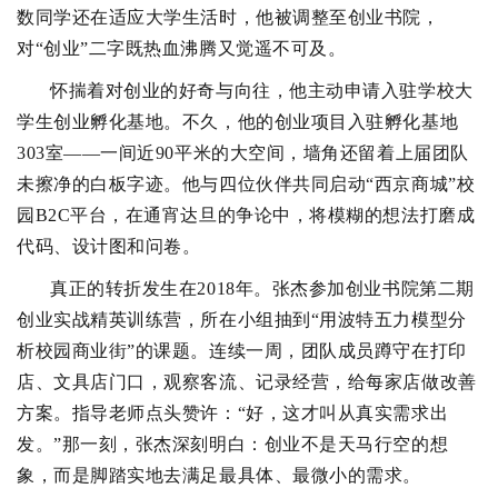
数同学还在适应大学生活时，他被调整至创业书院，
对“创业”二字既热血沸腾又觉遥不可及。
怀揣着对创业的好奇与向往，他主动申请入驻学校大
学生创业孵化基地。不久，他的创业项目入驻孵化基地
303室——一间近90平米的大空间，墙角还留着上届团队
未擦净的白板字迹。他与四位伙伴共同启动“西京商城”校
园B2C平台，在通宵达旦的争论中，将模糊的想法打磨成
代码、设计图和问卷。
真正的转折发生在2018年。张杰参加创业书院第二期
创业实战精英训练营，所在小组抽到“用波特五力模型分
析校园商业街”的课题。连续一周，团队成员蹲守在打印
店、文具店门口，观察客流、记录经营，给每家店做改善
方案。指导老师点头赞许：“好，这才叫从真实需求出
发。”那一刻，张杰深刻明白：创业不是天马行空的想
象，而是脚踏实地去满足最具体、最微小的需求。