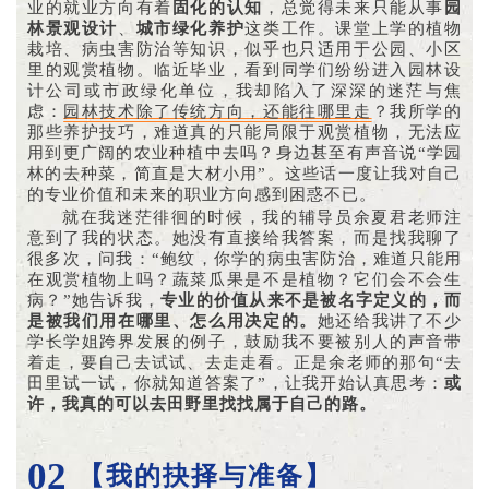
业的就业方向有着
固化的认知
，总觉得未来只能从事
园
林景观设计
、
城市绿化养护
这类工作。课堂上学的植物
栽培、病虫害防治等知识，似乎也只适用于公园、小区
里的观赏植物。临近毕业，看到同学们纷纷进入园林设
计公司或市政绿化单位，我却陷入了深深的迷茫与焦
虑：
园林技术除了传统方向，还能往哪里走
？我所学的
那些养护技巧，难道真的只能局限于观赏植物，无法应
用到更广阔的农业种植中去吗？身边甚至有声音说“学园
林的去种菜，简直是大材小用”。这些话一度让我对自己
的专业价值和未来的职业方向感到困惑不已。
就在我迷茫徘徊的时候，我的辅导员余夏君老师注
意到了我的状态。她没有直接给我答案，而是找我聊了
很多次，问我：“鲍纹，你学的病虫害防治，难道只能用
在观赏植物上吗？蔬菜瓜果是不是植物？它们会不会生
病？”她告诉我，
专业的价值从来不是被名字定义的，而
是被我们用在哪里、怎么用决定的。
她还给我讲了不少
学长学姐跨界发展的例子，鼓励我不要被别人的声音带
着走，要自己去试试、去走走看。正是余老师的那句“去
田里试一试，你就知道答案了”，让我开始认真思考：
或
许，我真的可以去田野里找找属于自己的路。
02
【我的抉择与准备】