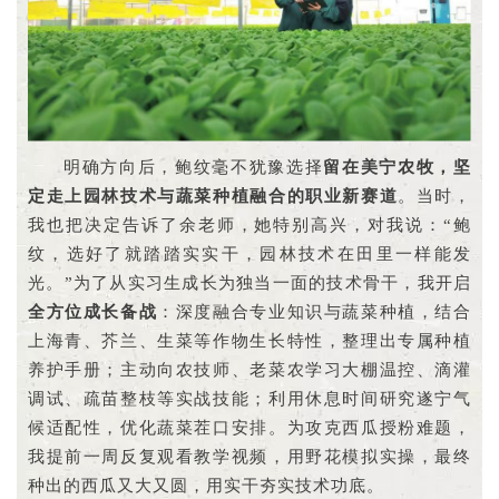
明确方向后，鲍纹毫不犹豫选择
留在美宁农牧，坚
定走上园林技术与蔬菜种植融合的职业新赛道
。当时，
我也把决定告诉了余老师，她特别高兴，对我说：“鲍
纹，选好了就踏踏实实干，园林技术在田里一样能发
光。”为了从实习生成长为独当一面的技术骨干，我开启
全方位成长备战
：深度融合专业知识与蔬菜种植，结合
上海青、芥兰、生菜等作物生长特性，整理出专属种植
养护手册；主动向农技师、老菜农学习大棚温控、滴灌
调试、疏苗整枝等实战技能；利用休息时间研究遂宁气
候适配性，优化蔬菜茬口安排。为攻克西瓜授粉难题，
我提前一周反复观看教学视频，用野花模拟实操，最终
种出的西瓜又大又圆，用实干夯实技术功底。