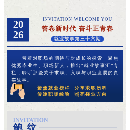
INVITATION·WELCOME YOU
20
答卷新时代
奋斗正青春
26
就业故事第三十六期
带着对职场的期待与对成长的探索，聚焦
优秀毕业生、职场新人，推出“就业故事汇”专
栏，聆听那些关于求职、入职与职业发展的真
实故事。
聚焦就业榜样
分享求职历程
传递职场经验
照亮择业方向
INVITATION
鲍 纹