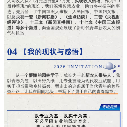
人均收入从2.1万元提升至4.3万元，
实现收入倍增
。作为“00
后种菜班”的班长，我们深耕智慧农业、助力乡村振兴的事
迹，先后登上了中国组织人事报、人民日报、中国妇女报，
以及
央视一套《新闻联播》、《焦点访谈》、二套《央视财
经评论》、十三套《新闻直播间》、十七套《中国三农报
道》等多个频道
，向全国观众展现了新时代青年新农人的朝
气与担当
04
【
我的现状与感悟
】
2026·INVITATION
从一个
懵懂的园林学子
，成长为一名
新农人带头人
，我
以青春为笔，以田野为纸，用专业技能为现代农业赋能，用
实干担当带动乡村振兴。
我走出的这条属于当代青年的跨界
奋斗路，让我在田间地头，书写下了属于自己的青春篇章。
寄语后浪
以专业为基，以实干为翼，
不必局限专业的既定赛道。
脚下的土地,哪里能发光，