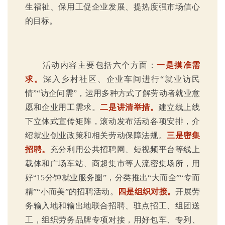
生福祉、保用工促企业发展、提热度强市场信心
的目标。
活动内容主要包括六个方面：
一是摸准需
求。
深入乡村社区、企业车间进行“就业访民
情”“访企问需”，运用多种方式了解劳动者就业意
愿和企业用工需求。
二是讲清举措。
建立线上线
下立体式宣传矩阵，滚动发布活动各项安排，介
绍就业创业政策和相关劳动保障法规。
三是密集
招聘。
充分利用公共招聘网、短视频平台等线上
载体和广场车站、商超集市等人流密集场所，用
好“15分钟就业服务圈”，分类推出“大而全”“专而
精”“小而美”的招聘活动。
四是组织对接。
开展劳
务输入地和输出地联合招聘、驻点招工、组团送
工，组织劳务品牌专项对接，用好包车、专列、