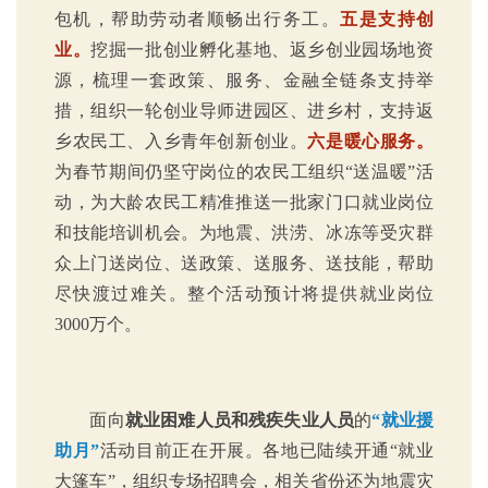
包机，帮助劳动者顺畅出行务工。
五是支持创
业。
挖掘一批创业孵化基地、返乡创业园场地资
源，梳理一套政策、服务、金融全链条支持举
措，组织一轮创业导师进园区、进乡村，支持返
乡农民工、入乡青年创新创业。
六是暖心服务。
为春节期间仍坚守岗位的农民工组织“送温暖”活
动，为大龄农民工精准推送一批家门口就业岗位
和技能培训机会。为地震、洪涝、冰冻等受灾群
众上门送岗位、送政策、送服务、送技能，帮助
尽快渡过难关。整个活动预计将提供就业岗位
3000万个。
面向
就业困难人员和残疾失业人员
的
“就业援
助月”
活动目前正在开展。各地已陆续开通“就业
大篷车”，组织专场招聘会，相关省份还为地震灾