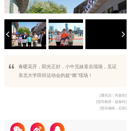
春暖花开，阳光正好，小中兄妹直击现场，见证
东北大学校长冯夏庭与校园网络通讯站的同学们，共同参与中国大
运动会是青春最美的风景，中国大学生在线与东北大学学子共享美
东北大学田径运动会的超“燃”现场！
学生在线校园行活动，见证田径运动会的超“燃”现场。
骄阳赛场，运动员追风逐梦，与小中见证热血飞扬。
好时光。
往前冲是青春，向阳盛开是我们，运动会追光的我们致敬青春。
起跑瞬间，蓄势待发。速度对决，激情燃烧。
小中兄妹与同学们共同参与运动会。
志愿者助力运动员，小中兄妹来帮忙。
仪仗队昂首阔步，彰显学子青春风范。
[通讯员：尚嘉怡]
[指导教师：赵春时]
[责任编辑：石悦]