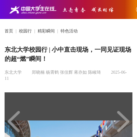
首页
|
校园行
|
精彩瞬间
|
特色活动
东北大学校园行 | 小中直击现场，一同见证现场
的超“燃”瞬间！
东北大学
郑晓楠 杨霄鹤 张佳辉 蒋亦如 陈峻琦
2025-06-
11