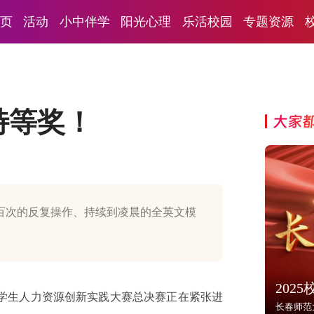
页
活动
小中伴学
阳光心理
乐活校园
专题资源
，特等奖！
大家
百次的反复操作、持续到凌晨的全英文模
202
大学生人力资源创新实践大赛总决赛正在紧张进
长春师范