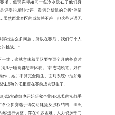
赛的赛场，但现实却如同一盆冷水泼在了他们身
是评委的犀利批评。案例分析组的分析“停留
……虽然西北赛区的成绩并不差，但这些评语无
暴露出这么多问题，所以在赛后，我们每个人
大的挑战。”
不一致，这就意味着团队要在两个月的备赛时
间我几乎睡觉都想着比赛。”韩志花说道。好在
操作，她并不算完全陌生。面对系统中浩如烟
逐渐成熟的汇报便在赛前成功诞生了。
和职场实战组也开始研究企业HR总监的实战手
“各位参赛选手请勿动辄提及股权结构、组织
内容进行调整，存在许多困难，人力资源部门