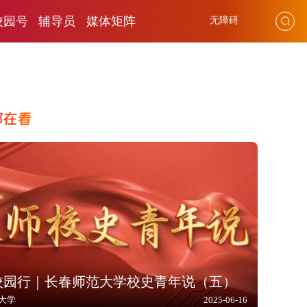
校园号
辅导员
媒体矩阵
无障碍
都在看
5校园行｜长春师范大学校史青年说（五）
大学
2025-06-16