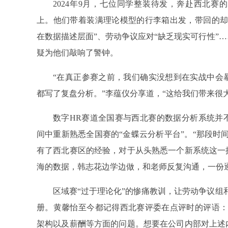
2024年9月，七位同学整装待发，奔赴西北
上。他们带着装满理论模型的行李箱出发，带回的却
在数据描述层面”、劳动争议应对“缺乏现实可行性”
疑为他们敲响了警钟。
“在真正参赛之前，我们确实没想到在实战中会
都写了复盘分析。”李蕴仪分享道，“这给我们带来很
数字HR赛道全国赛与西北赛的数据分析系统并
间中重新熟悉全国赛的“金蝶云分析平台”。“那段时
有了西北赛区的经验，对于从头熟悉一个新系统这一
海的数据，韩志花边学边做，和老师反复沟通，一份
区域赛“过于理论化”的惨痛教训，让劳动争议组
册。黄馨怡至今都记得西北赛评委在点评时的评语：
架构以及薪酬等方面的问题。想要在公司内部对上述