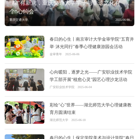
“粽”有新意，重庆交通大学学子与非遗文化有
个“心约会”
重庆交通大学
2025-06-18
春日的心生丨南京审计大学金审学院“五育并
举·沐光同行”春季心理健康游园会活动
金审青年
2025-06-06
心向暖阳，逐梦之光——广安职业技术学院
学工部开展“植愈心灵”园艺心理沙龙活动
广安职业技术学院
2025-06-04
彩绘“心”世界——湖北师范大学心理健康教
育月圆满结束
湖北师范大学
2025-06-18
春日的心生丨保定学院美术与设计学院“春日