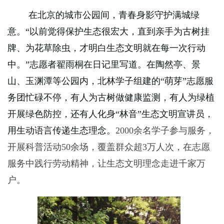
在北京的城市公园间，青春身影守护满城绿
意。“以前觉得保护生态很宏大，直到亲手为古树挂
牌、为花草除虫，才明白生态文明就在每一次行动
中。”志愿者翟雨桐在日记里写道。在陶然亭、景
山、玉渊潭等公园内，北林学子组建的“萌芽”志愿服
务团忙碌不停，有人为古树做健康监测，有人为绿植
开展绿色防控，还有人化身“林音”生态文明宣讲员，
用生动语言传递生态理念。
2000
余名学子参与服务，
开展科普活动
50
余场，覆盖群众超
3
万人次，在志愿
服务中践行劳动精神，让生态文明理念走进千家万
户。