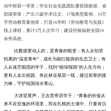
动中斩获一等奖；学生社会实践团队屡获国家级、省
部级荣誉；产出
15
篇学术论文、
17
项典型案例、
10
万
字劳动教育案例库；打造
16
学时《劳动教育与实践》
线上课程，累计
3
万人次学习；建设经验辐射全国
10
余所高校。
比数据更动人的，是青春的蜕变：有人从怕苦
怕累的“温室青年”，成长为能扛能拼的生态卫士；有
人从迷茫困惑的学子，找到“植绿报国”的人生方向；
更有人走出校园、奔赴林业基层一线，接过前辈的接
力棒，守护祖国绿水青山。
大讲堂尾声，王吉贵寄语学子：“青春的价值从
来不在安逸的环境里，而在扎根的土壤中。只要肯沉