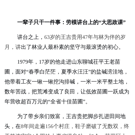
一辈子只干一件事：劳模讲台上的“大思政课”
讲台之上，
63
岁的王吉贵用
47
年与林为伴的岁
月，讲
出了
林业人最朴素的坚守与最滚烫的初心。
1979
年，
17
岁的他走进山东聊城茌平王老苗
圃，面对“春季白茫茫，夏季水汪汪”的盐碱涝洼地，
他带着工友一锹一锹挖沟排碱，一米一米平整土地，
数年苦战，把荒滩变成了良田，让低效苗圃一跃成为
年营收超百万元的“全省十佳苗圃”。
为了带乡亲们致富，王吉贵把脚步扎进田间地
头，在
8
年间走遍
156
个村庄，鞋子磨破了无数双，终