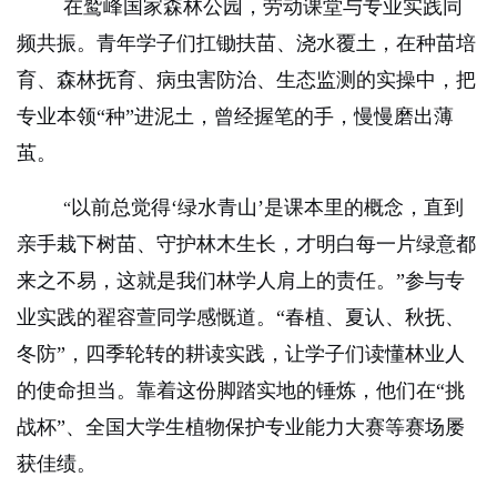
在鹫峰国家森林公园，劳动课堂与专业实践同
频共振。青年学子们扛锄扶苗、浇水覆土，在种苗培
育、森林抚育、病虫害防治、生态监测的实操中，把
专业本领“种”进泥土，曾经握笔的手，慢慢
磨
出薄
茧。
以前总觉得‘绿水青山’是课本里的概念，直到
“
亲手栽下树苗、守护林木生长，才明白每一片绿意都
来之不易，这就是我们林学人肩上的责任。”参与专
业实践的翟容萱同学感慨道。“春植、夏认、秋抚、
冬防”，四季轮转的耕读实践，让学子们读懂林业人
的使命担当。靠着这份脚踏实地的锤炼，他们在“挑
战杯”、全国大学生植物保护专业能力大赛等赛场屡
获佳绩。