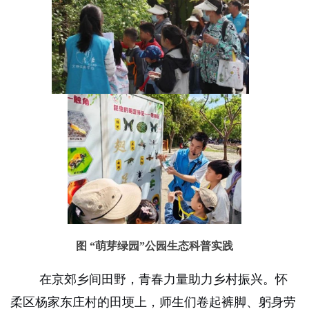
图 “萌芽绿园”公园生态科普实践
在京郊乡间田野，青春力量助力乡村振兴。怀
柔区杨家东庄村的田埂上，师生们卷起裤脚、躬身劳