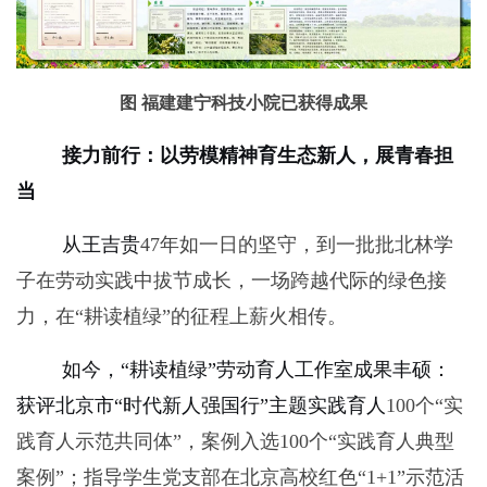
图 福建建宁科技小院已获得成果
接力前行：以劳模精神育生态新人，展青春担
当
从王吉贵
47
年如一日的坚守，到一批批北林学
子在劳动实践中拔节成长，一场跨越代际的绿色接
力，在“耕读植绿”的征程上薪火相传。
如今，“耕读植绿”劳动育人工作室成果丰硕：
获评北京市“时代新人强国行”主题实践育人
100
个“实
践育人示范共同体”，案例入选
100
个“实践育人典型
案例”；指导学生党支部在北京高校红色“
1+1”
示范活