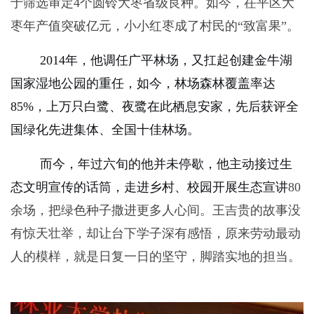
于筛选审定
4
个圆铃大枣省级良种。如今，茌平区大
枣年产值突破亿元，小小红枣成了村民的“致富果”。
2014
年，他调任广平林场，又扛起创建金牛湖
国家湿地公园的重任，如今，林场森林覆盖率达
85%
，上万只白鹭、夜鹭在此栖息安家，先后获评全
国绿化先进集体、全国十佳林场。
而今，年过六旬的他并未停歇，他主动接过生
态文明宣传的话筒，走进乡村、校园开展生态宣讲
80
余场，把绿色种子撒进更多人心间。王吉贵的故事没
有惊天壮举，却让台下学子深有感悟，原来劳动最动
人的模样，就是日复一日的坚守，脚踏实地的担当。