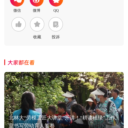
收藏
投诉
大家都在看
北林大“劳模工匠大讲堂”开讲！“耕读植绿”工作
室书写劳动育人答卷