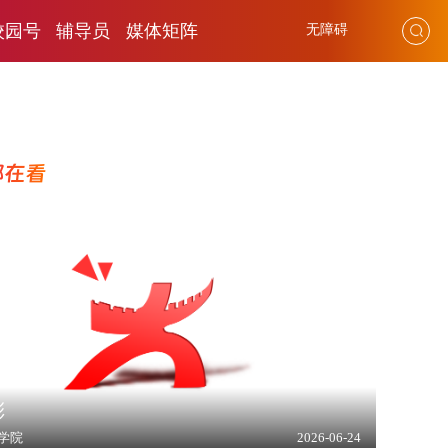
校园号
辅导员
媒体矩阵
无障碍
都在看
彤
学院
2026-06-24