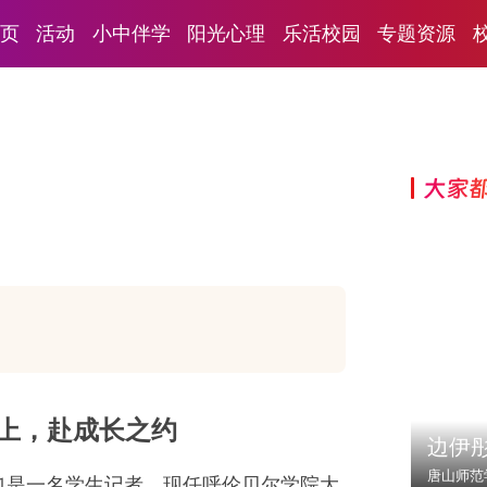
页
活动
小中伴学
阳光心理
乐活校园
专题资源
大家
上，赴成长之约
边伊
唐山师范
也是一名学生记者，现任呼伦贝尔学院大