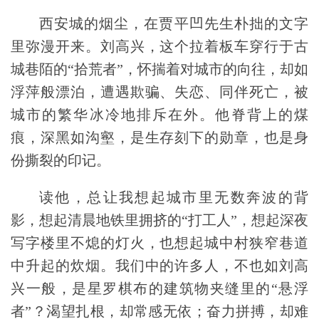
西安城的烟尘，在贾平凹先生朴拙的文字
里弥漫开来。刘高兴，这个拉着板车穿行于古
城巷陌的“拾荒者”，怀揣着对城市的向往，却如
浮萍般漂泊，遭遇欺骗、失恋、同伴死亡，被
城市的繁华冰冷地排斥在外。他脊背上的煤
痕，深黑如沟壑，是生存刻下的勋章，也是身
份撕裂的印记。
读他，总让我想起城市里无数奔波的背
影，想起
清晨地铁里拥挤的“打工人”，
想起深夜
写字楼里不熄的灯火，也想起城中村狭窄巷道
中升起的炊烟。我们中的许多人，不也如刘高
兴一般，是星罗棋布的建筑物
夹缝里的“悬浮
者”？渴望扎根，却常感无依；奋力拼搏，却难