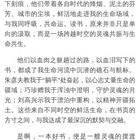
下刻痕，他们带着各自时代的烽烟、泥土的芬
芳、城市的尘埃，鲜活地走进我的生命场域，
与我同呼吸，共命运。读书，原来并非只是单
向的汲取，而是一场跨越时空的灵魂共振与生
命共生。
他们以血肉之躯趟过的路，以血泪写下的
书，都
成了我生命河流中沉潜的礁石与航标。
朱彦夫教我于“躺平”处奋起，以心志丈量生命的
疆域；巧珍赠我于浑浊中澄明，守护灵魂的月
光；刘高兴示我于漂泊中重构，以精神开疆拓
土。这些来自不同时空的鲜活生命，在书页的
方寸之间，与我达成了最深沉的默契与交融。
是啊，一本好书，便是一艘灵魂的摆渡