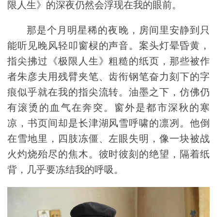
限人生》的深夜仍然会浮现在我的眼前。
那是个月明星稀的夜晚，房间里安静到只
能听见晚风轻叩窗棂的声音。案头灯晕昏黄，
指尖拂过《极限人生》粗糙的纸页，那些被作
者朱彦夫用残臂夹笔、齿衔钢笔奋力刻下的字
痕似乎就在我的指尖流转。油墨之下，仿佛仍
有滚烫的血气在奔突。窗外是都市深秋的寒
凉，书页间却是长津湖风雪呼啸的凛冽。他倒
在雪地里，四肢冻僵、左眼失明，像一块被战
火灼烧殆尽的焦木。彼时彼刻的绝望，隔着纸
背，几乎要冻结我的呼吸。