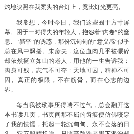
灼地映照在我案头的台灯上，竟比灯光更亮。
我常想，今时今日，我们这些囿于方寸屏
幕、困于一时得失的年轻人，抱怨着“内卷”的窒
息、“躺平”的诱惑，那份沉甸甸的“意义感”似乎
总在风中飘摇。朱彦夫，这位血肉几乎被碾碎
却依然挺立如山的老人，用他的一生告诉我：
肉身可残，志气不可夺；天地可囚，精神不可
囚。真正的极限，不在筋骨，而在心志的边
界。
每当我被琐事压得喘不过气，总会翻开这
本书读几页，书页间那不屈的齿痕便仿佛咬穿
了我的怯懦，托起一轮沉甸甸、永不会落的日
头，它不照耀坦途，只照亮跋涉者脚下泥泞却