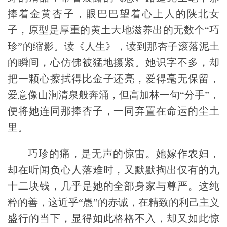
捧着金黄杏子，眼巴巴望着心上人的陕北女
子，原型是厚重的黄土大
地滋养出的无数个“巧
珍”的缩影。读《人生》，
读到那杏子滚落泥土
的瞬间，心仿佛被猛地攥紧。她识字不多，却
把一颗心擦拭得比金子还亮，爱得毫无保留，
爱意像山涧清泉般奔涌，但
高加林一句“分手”，
便将她连同那捧杏子，一同弃置在命运的尘土
里。
巧珍的痛，是无声的惊雷。她嫁作农妇，
却在听闻负心人落难时，又默默掏出仅有的九
十二块钱，
几乎是她的全部身家与尊严。这纯
粹的善，这近乎“愚”的赤诚，在精致的利己主义
盛行的当下，显得如此格格不入，却又如此惊