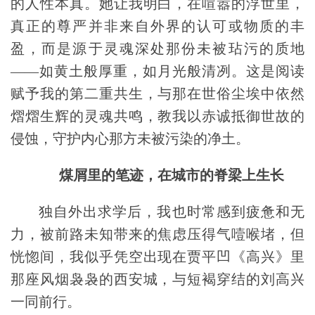
的人性本真。她让我明白，在喧嚣的浮世里，
真正的尊严并非来自外界的认可或物质的丰
盈，而是源于灵魂深处那份未被玷污的质地
——如黄土般厚重，如月光般清冽。这是阅读
赋予我的第二重共生
，与那在世俗尘埃中依然
熠熠生辉的灵魂共鸣，教我以赤诚抵御世故的
侵蚀，守护内心那方未被污染的净土。
煤屑里的笔迹，在城市的脊梁上生长
独自外出求学后，我也时常感到疲惫和无
力，被前路未知带来的焦虑压得气噎喉堵，但
恍惚间，我似乎凭空出现在贾平凹《高兴》里
那座风烟袅袅的西安城，与短褐穿结的刘高兴
一同前行。