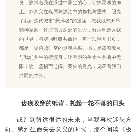
良，擦拭着我在浮世中蒙尘的心，守护灵魂的净
土。刘高兴在煤屑与漂泊中的挣扎与重构，照亮
了我们这代城市“悬浮者”的迷途，教我以笔开垦
精神家园。这些书页深处的生命，鲜活地走入我
的世界，与我同呼吸共命运。每一次翻开书页，
都是一场跨越时空的灵魂共振。书，是载着魂灵
与我们共生的摆渡舟，让有限的生命在共鸣中无
限丰饶、坚韧而辽阔。案头的月光，见证着我们
共同的生长。
齿痕咬穿的纸背，托起一轮不落的日头
或许到很远很远的未来，当我再次迷失方
向、感到生命失去意义的时候，那个阅读《极