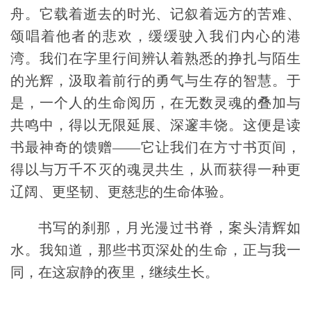
舟。它载着逝去的时光、记叙着远方的苦难、
颂唱着
他者的悲欢，缓缓驶入我们内心的港
湾。我们在字里行间辨认着熟悉的挣扎与陌生
的光辉，汲取着前行的勇气与生存的智慧。于
是，一个人的生命阅历，在无数灵魂的叠加与
共鸣中，得以无限延展、深邃丰饶。这便是读
书最神奇的馈赠——它让我们在方寸书页间，
得以与万千不灭的魂灵共生，从而获得一种更
辽阔、更坚韧、更慈悲的生命体验。
书写的刹那，月光漫过书脊，案头清辉如
水。我知道，那些书页深处的生命，正与我一
同，在这寂静的夜里，继续生长。