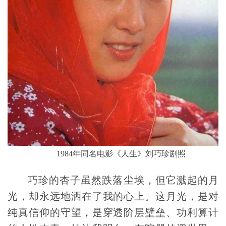
1984年同名电影《人生》刘巧珍剧照
巧珍的杏子虽然跌落尘埃，但它溅起的月
光，却永远地洒在了我的心上。这月光，是对
纯真信仰的守望，是穿透阶层壁垒、功利算计