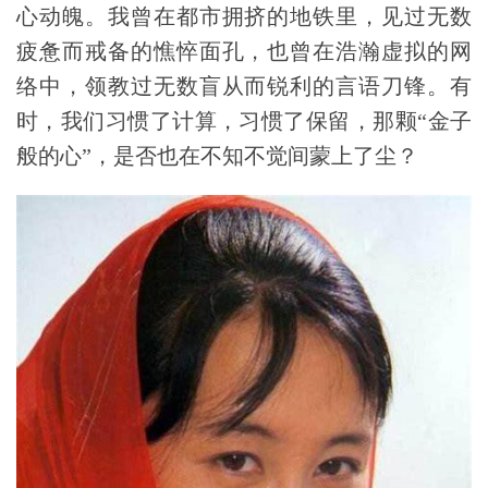
心动魄。我曾在都市拥挤的地铁里，见过无数
疲惫而戒备的
憔悴面孔，也曾在浩瀚虚拟的网
络中，领教过无数盲从而锐利的
言语刀锋。有
时，我们习惯了计算，习惯了保留，那颗“金子
般的心”，是否也在不知不觉间蒙上了尘？