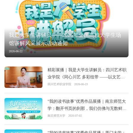
我是大学生讲解员——2026年全国高校大学生场
馆讲解风采展示活动通知
2026-06-22
精彩展播｜我是大学生讲解员：四川艺术职
业学院《同心川艺 多彩纽带 ——以文艺之
笔 绘就民族团结新画卷》
四川艺术职业学院
2026-06-23
“我的读书故事”优秀作品展播｜南京师范大
学：翻开书页的刹那，我们仿佛与无数鲜活
的生命共生
南京师范大学
2026-07-02
“我的读书故事”优秀作品展播｜厦门大学：