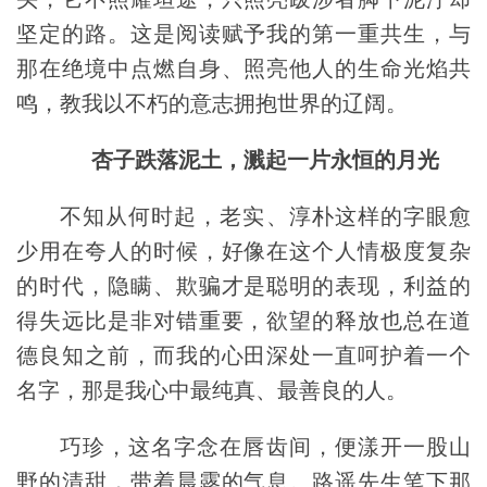
坚定的路。这是阅读赋予我的第一重共生，与
那在绝境中点燃自身、照亮他人的生命光焰共
鸣，教我以不朽的意志拥抱世界的辽阔。
杏子跌落泥土，溅起一片永恒的月光
不知从何时起，老实、淳朴这样的字眼愈
少用在夸人的时候，好像在这个人情极度复杂
的时代，隐瞒、欺骗才是聪明的表现，利益的
得失远比是非对错重要，欲望的释放也总在道
德良知之前，而我的心田深处一直呵护着一个
名字，那是我心中最纯真、最善良的人。
巧珍，这名字念在唇齿间，便漾开一股山
野的清甜，带着晨露的气息。路遥先生笔下那