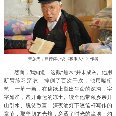
朱彦夫，自传体小说《极限人生》作者
然而，我知道，
这截“焦木”并未成灰。他用
断臂练习穿衣，摔倒了百次千次；他用嘴衔
笔，一笔一画，在稿纸上犁出生命的深沟，字
字如凿，凿开命运的冻土。读至他带领乡亲开
山引水、脱贫致富，深夜油灯下咬笔杆写作的
章节，那坚韧的光焰，穿透了时光的尘埃，灼