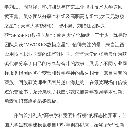
学刘灿、周智涵、熊灯团队与南京工业职业技术大学陈凤、
黄王鑫、吴铭团队分获本科组及高职高专组“北太天元数模
之星”；天津大学杨梓彤、智小泉、刘怡廷团队荣
获“SPSSPRO数模之星”；南京大学竺梅缘、丁士杰、陈昱琰
团队荣获“MWORKS数模之星”。值得关注的是，来自江西
应用技术职业学院的江华静同学、清华大学的张新晨作为获
奖代表分享了自己的青春与奋斗的故事，展现了不同专业同
样服务报国的初心梦想和数学精神的薪火相传；来自青海的
藏族、回族获奖师生代表跨越山海赴约，在颁奖现场自信接
过荣誉证书，充分展现了我国少数民族青年投身学术创新、
勇攀知识高峰的昂扬风貌。
作为首批列入“高校学科竞赛排行榜”的标志性赛事，全
国大学生数学建模竞赛自1992年创办以来，始终坚守“创新