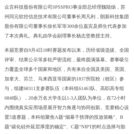
众言科技股份有限公司SPSSPRO事业部总经理魏陆炀，苏
州同元软控信息技术有限公司董事长周凡利，朗新科技集团
股份有限公司董事长徐长军等300余位嘉宾及师生代表参加
了本次典礼。典礼由学会副理事长杨志坚教授主持。
本届竞赛自9月4日18时赛题发布以来，历经省级选拔、全国
评审、结果公示等多轮严密流程，最终圆满落幕。赛事吸引
力覆盖全球多个国家和地区，共有来自全国及美国、英国、
加拿大、芬兰、马来西亚等国家的1837所院校（校区）参
与，组建68311支参赛队伍（本科组61463队、高职高专组
6848队），20余万名大学生以1-3人团队为单位，在72小时
内围绕真实应用场景展开智力角逐与协同创新。竞赛精心设
置5道赛题，本科组聚焦A题“烟幕干扰弹的投放策略”、B
题“碳化硅外延层厚度的确定”、C题“NIPT的时点选择与胎