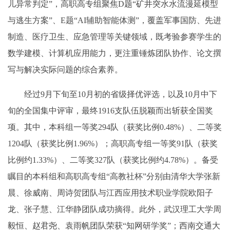
儿异常判定”，高职高专组聚焦D题“矿井突水水流漫延模型
与逃生方案”、E题“AI辅助智能体测”，覆盖军事国防、先进
制造、医疗卫生、应急管理等关键领域，既考验参赛学生的
数学建模、计算机应用能力，更注重锤炼团队协作、论文撰
写与解决实际问题的综合素养。
经过9月下旬至10月初的省级择优评选，以及10月中下
旬的全国集中评审，最终1916支队伍脱颖而出斩获全国奖
项。其中，本科组一等奖294队（获奖比例0.48%）、二等奖
1204队（获奖比例1.96%）；高职高专组一等奖91队（获奖
比例约1.33%）、二等奖327队（获奖比例约4.78%）。备受
瞩目的本科组和高职高专组“高教社杯”分别由清华大学张新
晨、徐威南、周诗贺团队与江西应用技术职业学院欧阳子
龙、张子慧、江华静团队成功摘得。此外，武汉理工大学周
毅恒、赵君尧、袁雨帆团队荣获“知网研学奖”；西南交通大