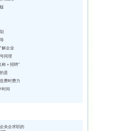
疑
划
等
了解企业
号同理
名称＋招聘”
的是
息费时费力
申时间
企央企求职的