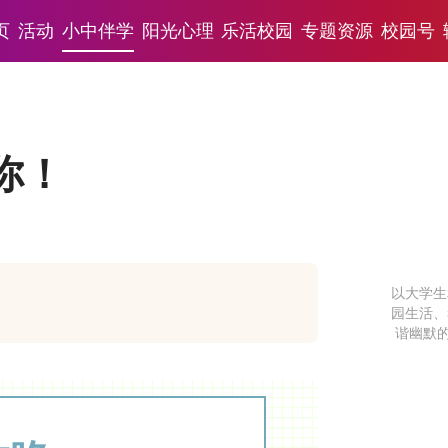
页
活动
小中伴学
阳光心理
乐活校园
专题资源
校园号
你！
以大学生
园生活、
谐幽默的