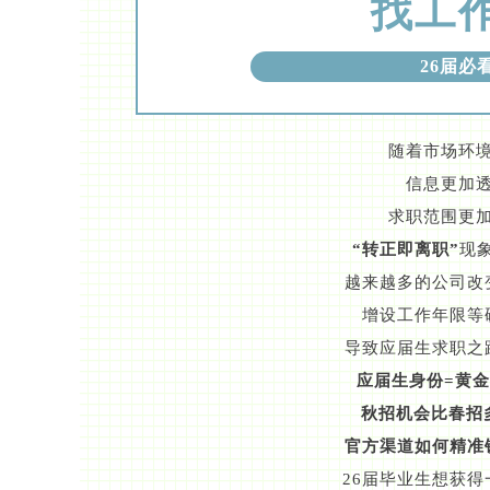
找工
26届必
随着市场环
信息更加
求职范围更
“转正即离职”
现
越来越多的公司改
增设工作年限等
导致应届生求职之
应届生身份=黄
秋招机会比春招
官方渠道如何精准
26届毕业生想获得一