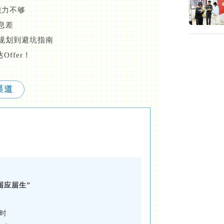
能力不够
息差
规划到避坑指南
ffer！
渠道
：
届应届生”
无
时