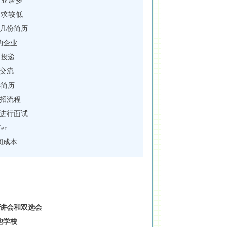
企业居多
要求较低
几份简历
的企业
R投递
交流
选简历
招流程
进行面试
er
间成本
讲会和双选会
他学校