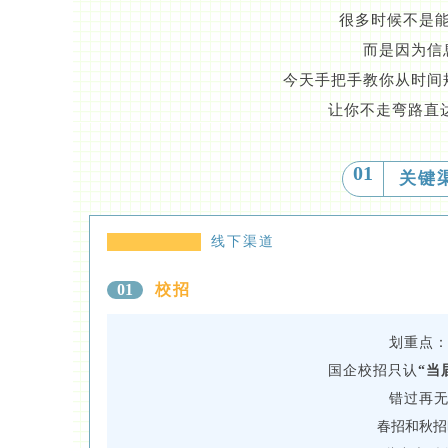
很多时候不是
而是因为信
今天手把手教你从时间
让你不走弯路直达O
01
关键
线下渠道
校招
01
划重点
国企校招只认
“当
错过再
春招和秋招