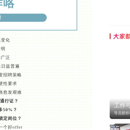
作咯
看
大家
境变化
透明
加广泛
象日益普遍
变招聘策略
硬性要求
路愈发艰难
金通行证？
工作
多50%？
导员那些
锁定岗位？
个好offer