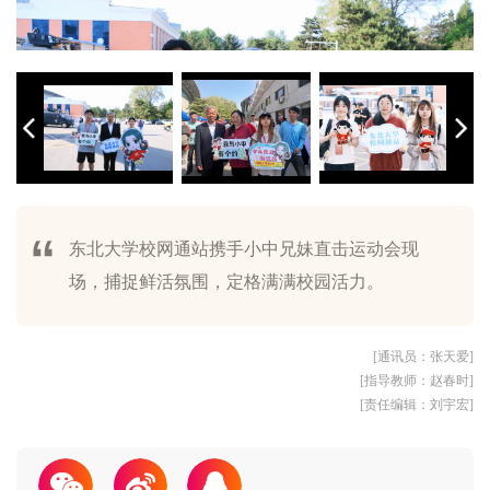
相聚赛场，共赴精彩！中国工程院院士、东北大学校长冯夏庭与校
相聚赛场，共赴精彩！中国工程院院士、东北大学校长冯夏庭与校
东北大学校网通站携手小中兄妹直击运动会现
园网络通讯站的同学们，共同参与中国大学生在线校园行活动，见
园网络通讯站的同学们，共同参与中国大学生在线校园行活动，见
场，捕捉鲜活氛围，定格满满校园活力。
证东北大学运动会的热血时刻。
证东北大学运动会的热血时刻。
东北大学校网通站与小中兄妹助力运动会
燃动青春，全力以赴
东北大学校网通站为青春加油
汗水浇灌热爱，赛场书写青春
志愿聚力，护航赛场
快门落下，皆是美好
来到现场的小中兄妹在大本营前合影
遮阳棚下的工作人员们不辞劳苦，倾情服务，携手同行
镜头里，装着校园里的每一份鲜活与热爱
阳光正好，和小中一起赴约东北大学运动会现场
阳光、伙伴和小中兄妹，是志愿现场最治愈的风景
[通讯员：张天爱]
[指导教师：赵春时]
[责任编辑：刘宇宏]