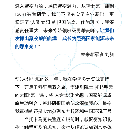
深入聚变前沿，感悟聚变魅力。从院士第一课到
EAST装置研学，我们不仅夯实了专业基础，更
坚定了‘人造太阳’的报国信念。作为班长，我深
感责任重大，未来将带领班级勇攀高峰，
让我们
发挥出聚变般的能量，成长为照亮国家能源未来
的那束光！
”
——未来领军班 刘昶
”
“加入领军班的这一年，我在学院多元资源支持
下，开启了科研启蒙之旅。李建刚院士‘托起明天
的太阳’第一课，将‘人造太阳’梦想与国家能源战
略生动融合，将科研报国的信念深植我心。最令
我震撼的还是实地参观东方超环和中国环流三号
——当托卡马克装置矗立眼前时，核聚变知识化
作了触手可及的现实。这种从理论认知到亲身体