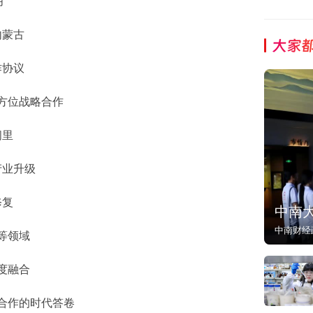
月
内蒙古
大家
作协议
方位战略合作
间里
产业升级
修复
中南
中南财经
等领域
度融合
合作的时代答卷