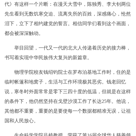
代》有这样一个片断：在漫天大雪中，陈独秀、李大钊两位
先生看到无数饥寒交迫、流离失所的百姓，深感痛心，怆然
泪下，立下了相约建党的誓言。相信同学们看到这个画面，
都会被深深触动。
举目回望，一代又一代的北大人传递着历史的接力棒，
书写着实现中华民族伟大复兴的新篇章。
物理学院校友钱绍钧院士在罗布泊基地工作时，住的是
临时帐篷和地窝子，生活与工作环境极其恶劣。钱老回忆
说，寒冬时外面常常是零下三四十度的低温，但就是在这样
的条件下，他仍然坚持在戈壁沙漠工作了长达25年。他说，
其他都不重要，重要的是要使每一个数据都精准无误，让祖
国和人民放心。
生命科学学院吕植教授，荣获了第16届全球华人慈善领