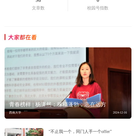
98
0
文章数
校园号指数
大家都在看
青春榜样 | 杨潇然：稼穑蓬勃，志在远方
西南大学
2024-12-16
“不止我一个，同门人手一个offer”