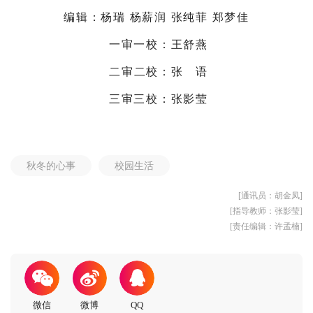
编辑：杨瑞 杨薪润 张纯菲 郑梦佳
一审一校：王舒燕
二审二校：张 语
三审三校：张影莹
秋冬的心事
校园生活
[通讯员：胡金凤]
[指导教师：张影莹]
[责任编辑：许孟楠]