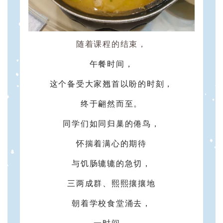
随着课程的结束，
午餐时间，
这个备受大家翘首以盼的时刻，
终于翩然而至。
同学们如同归巢的倦鸟，
怀揣着满心的期待
与饥肠辘辘的急切，
三两成群、熙熙攘攘地
朝着学校食堂涌去，