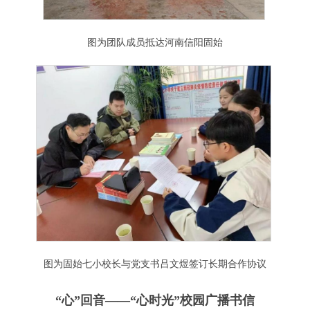
图为团队成员抵达河南信阳固始
图为固始七小校长与党支书吕文煜签订长期合作协议
“心”回音——
“心
时光
”校园广播
书信