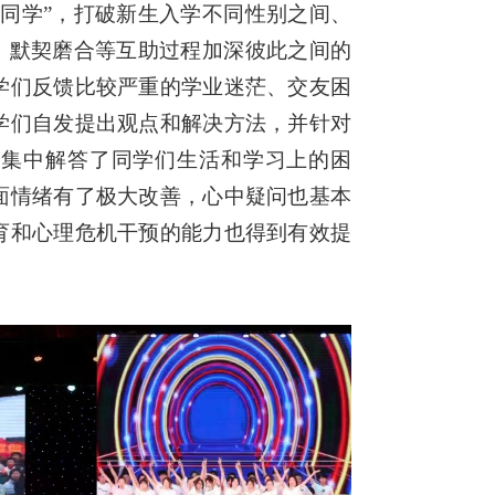
同学”，打破新生入学不同性别之间、
、默契磨合等互助过程加深彼此之间的
学们反馈比较严重的学业迷茫、交友困
学们自发提出
观点和解决方法
，
并针对
程
集中解答
了
同学们生活和学习上的困
面情绪有了极大改善，心中疑问也基本
育和心理危机干预的能力
也得到有效提