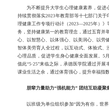
为不断提升大学生心理健康素养，促进
持续贯彻落实
2023年教育部等十七部门关
理健康工作专项行动计（2023—2025年
务，坚持健康第一的教育理念，通过五育并举
心、以智慧心、以体强心、以美润心、以劳健
智体美劳育人全过程，以互动式、体验式、
心理品质，促进学生身心健康全面发展。5月
值此
“5
·
25”来临之际，承德医学院通过开展
课业生活之余，
通过体育强心，提升幸福指
朋辈
力量助力
“强机能力”
团结互助凝聚
以班级为单位
组织参加
“因为有你，世