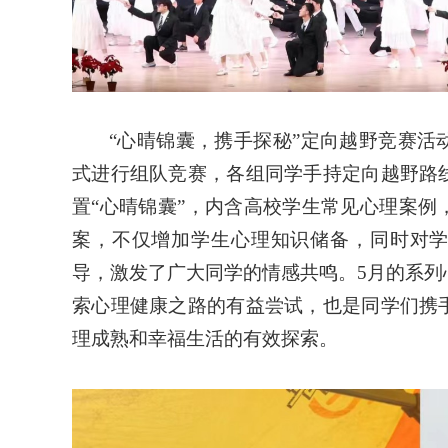
“心晴锦囊，携手探秘”定向越野竞赛活
式进行组队竞赛，各组同学手持定向越野路
置“心晴锦囊”，内含高校学生常见心理案例
案，不仅增加学生心理知识储备，同时
对
导，激发了广大同学的情感共鸣。
5月的
系列
索心理健康之路的
有益尝试
，也是
同学们携
理成熟和幸福生活的
有效探索
。