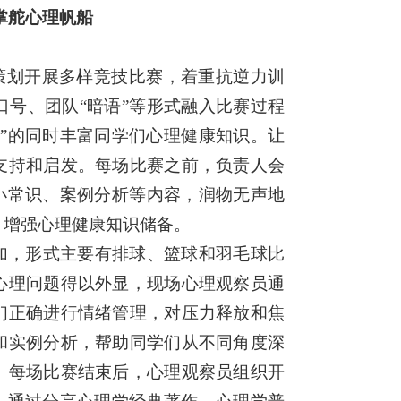
掌舵心理帆船
策划开展多样竞技比赛
，
着重
抗逆力训
口号、团队
“暗语”等形式融入比赛过程
”的同时
丰富同学们心理健康知识。让
支持和启发。
每场比赛之前，负责人会
小常识、案例分析等内容，
润物无声地
，增强心理健康知识储备。
加，形式主要有排球、篮球和羽毛球比
心理问题得以外显，现场心理观察员通
们正确进行
情绪管理
，对
压力释放
和
焦
和实例分析，帮助同学们从不同角度深
。
每场比赛结束后
，
心理观察员组织开