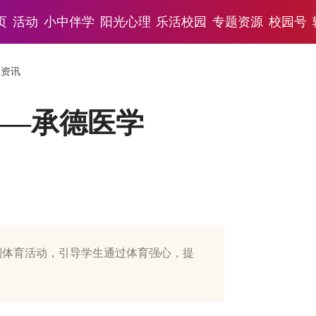
页
活动
小中伴学
阳光心理
乐活校园
专题资源
校园号
理资讯
——承德医学
系列体育活动，引导学生通过体育强心，提