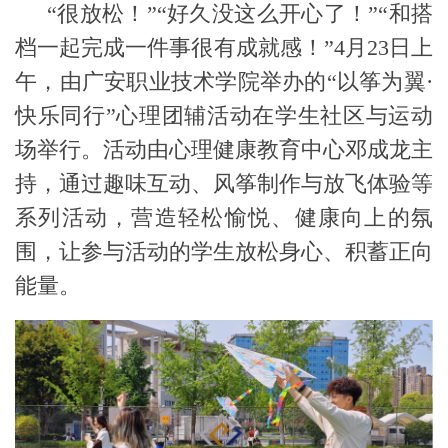
“很放松
！
”“好久没这么开心了
！
”“和搭
档一起完成一件事很有成就感
！
”
4
月
2
3
日上
午，
由广安职业技术学院举办的
“以筝为翼
·
快乐同行
”心理团辅活动在
学生社区与运动
场举行
。
活动由
心理健康教育中心邓成龙
主
持，
通过趣味互动
、
风筝
制作与
放飞体验
等
系列活动
，
营造
轻松愉悦
、
健康向上
的氛
围
，
让参与活动的学生
放松身心、积蓄正向
能量
。