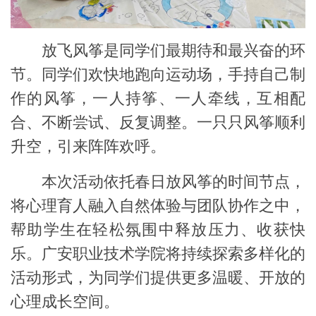
放飞风筝是同学们最期待和
最
兴奋
的环
节。同学们
欢快地跑向运动场，
手持
自己
制
作的风筝，一人持筝、一人牵线，互相配
合、不断尝试
、
反复调整。
一只只
风筝顺利
升空，引来阵阵欢呼
。
本次活动依托春日放风筝的
时间节点
，
将心理育人融入自然体验与团队协作之中，
帮助学生在轻松氛围中释放压力、收获快
乐。
广安职业技术学院
将持续探索多样化的
活动
形式，为同学们提供更多温暖、开放的
心理成长空间。