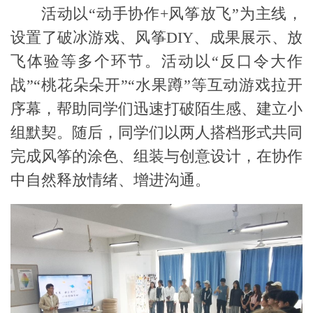
活动以
“动手协作
+
风筝
放飞
”为主线，
设置了破冰游戏、风筝
DIY
、成果展示
、
放
飞体验等多个环节。
活动以
“反口令大作
战”“桃花朵朵开”“水果蹲”等互动游戏
拉开
序幕
，帮助同学们迅速打破陌生感、建立小
组默契。随后，
同学们
以两人搭档形式共同
完成风筝的涂色、组装与创意设计，在协作
中自然释放情绪、增进沟通。