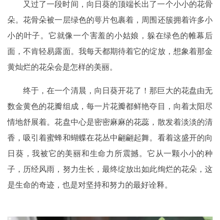
又过了一段时间，向日葵的顶端长出了一个小小的花骨
朵。花骨朵被一层绿色的萼片包裹着，周围还簇拥着许多小
小的叶子。它就像一个害羞的小姑娘，躲在绿色的帷幕后
面，不肯轻易露面。我每天都期待着它的绽放，想象着那金
黄灿烂的花朵会是怎样的美丽。
终于，在一个清晨，向日葵开花了！那巨大的花盘由无
数金黄色的花瓣组成，每一片花瓣都鲜艳夺目，向着太阳尽
情地舒展着。花盘中心是密密麻麻的花蕊，散发着淡淡的清
香，吸引着蜜蜂和蝴蝶在花丛中翩翩起舞。看着这盛开的向
日葵，我被它的美丽和生命力所震撼。它从一颗小小的种
子，历经风雨，努力生长，最终绽放出如此绚烂的花朵，这
是生命的奇迹，也是对坚持和努力的最好诠释。