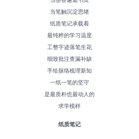
当墨香邂逅书页
当笔触沉淀思绪
纸质笔记承载着
最纯粹的学习温度
工整字迹落笔生花
细致批注查漏补缺
手绘脉络梳理新知
一纸一笔的坚守
是最质朴也最动人的
求学模样
纸质笔记