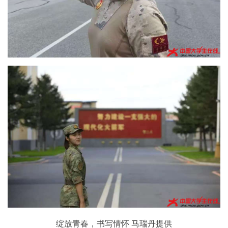
绽放青春，书写情怀 马瑞丹提供