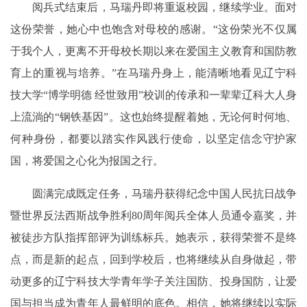
阅兵式结束后，马瑞丹即将重返校园，继续学业。面对
这份荣誉，她心中也饱含对母校的感谢。“这份荣光不仅属
于我个人，更离不开母校长期以来在爱国主义教育和国防教
育上的重视与培养。”在马瑞丹身上，能清晰地看见辽宁科
技大学“博学明德 经世致用”校训的传承和一辈辈辽科大人身
上流淌的“钢铁基因”。这也始终提醒着她，无论何时何地、
何种身份，都要以踏实作风践行使命，以坚定信念守护家
国，将爱国之心化为报国之行。
圆满完成既定任务，马瑞丹获得纪念中国人民抗日战争
暨世界反法西斯战争胜利80周年阅兵全体人员通令嘉奖，并
被徒步方队指挥部评为训练标兵。她表示，获得荣誉不是终
点，而是新的起点，回到学校后，也将继续从自身做起，带
动更多的辽宁科技大学青年学子关注国防、投身国防，让爱
国与担当成为青年人最鲜明的底色。相信，她将继续以实际