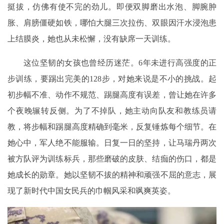
挺拔，仿佛有使不完的劲儿。即便双脚磨出水泡、脚腕肿
胀、肩膀僵硬如铁，哪怕大腿三次拉伤、双眼因汗水浸泡患
上结膜炎，她也从未松懈，没有缺席一天训练。
这位坚韧的女孩也曾经历迷茫。6年未进行高强度的正
步训练，要踢出完美的128步，对她来说是不小的挑战。起
初步幅不准、动作不规范、踢腿高度有误差，曾让她在许多
个夜晚辗转反侧。为了不掉队，她主动向队友和教练员请
教，将步幅和踢腿高度精确到毫米，反复锤炼每个细节。在
她心中，军人绝不能服输。日复一日的坚持，让马瑞丹两次
被方队评为训练标兵，那些磨破的皮肤、结痂的伤口，都是
她成长的勋章。她以坚韧不拔的精神和顽强不屈的意志，展
现了新时代中国女民兵的巾帼风采和飒爽英姿。