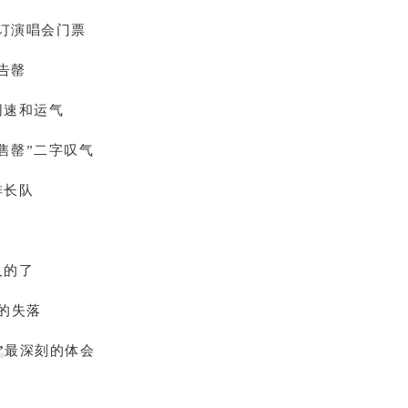
订演唱会门票
告罄
网速和运气
售罄”二字叹气
排长队
人的了
”的失落
”
最深刻的体会