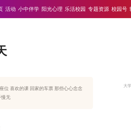
页
活动
小中伴学
阳光心理
乐活校园
专题资源
校园号
天
大
座位 喜欢的课 回家的车票 那些心心念念
手慢无