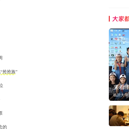
大家
周
成
“抢抢族”
位
来看
临沂大学
课
票
念的