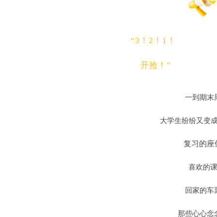
“3！2！1！
开抢！”
一到期末
大学生纷纷又变
复习的座
喜欢的
回家的车
那些心心念