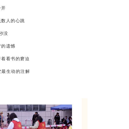
一开
无数人的心跳
秒没
”的遗憾
挤着看书的窘迫
”
最生动的注解