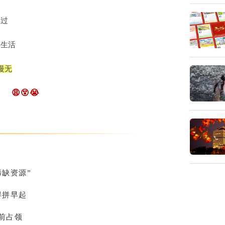
而过
学生活
慢无
😩😵😭
稀缺资源”
得拼早起
前占领