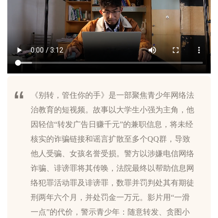
《别转，管住你的手》是一部聚焦青少年网络法
治教育的短视频。故事以大学生小强为主角，他
因轻信“转发广告日赚千元”的兼职信息，将未经
核实的诈骗链接和谣言扩散至多个QQ群，导致
他人受骗、女孩名誉受损。警方以涉嫌电信网络
诈骗、诽谤罪将其传唤，法院最终以帮助信息网
络犯罪活动罪及诽谤罪，数罪并罚判处其有期徒
刑两年六个月，并处罚金一万元。影片用“一滑
一点”的代价，警示青少年：随意转发、贪图小