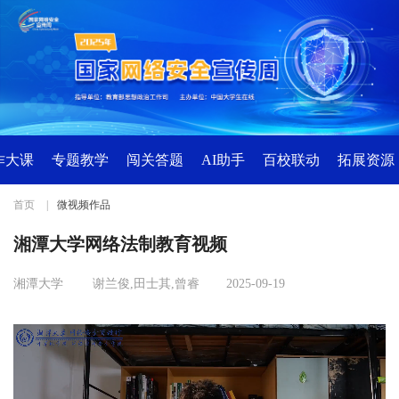
诈大课
专题教学
闯关答题
AI助手
百校联动
拓展资源
首页
|
微视频作品
湘潭大学网络法制教育视频
湘潭大学
谢兰俊,田士其,曾睿
2025-09-19