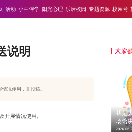
页
活动
小中伴学
阳光心理
乐活校园
专题资源
校园号
送说明
大家
展情况使用，非投稿。
我是大
及开展情况使用。
场馆
2026-06-