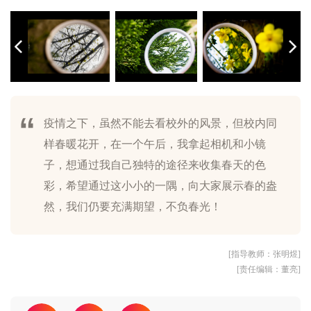
疫情之下，虽然不能去看校外的风景，但校内同
样春暖花开，在一个午后，我拿起相机和小镜
《镜中春》.jpg
《镜中春》2.jpg
《镜中春》3.jpg
《镜中春》4.jpg
《镜中春》5.jpg
《镜中春》6.jpg
子，想通过我自己独特的途径来收集春天的色
彩，希望通过这小小的一隅，向大家展示春的盎
然，我们仍要充满期望，不负春光！
[指导教师：张明煜]
[责任编辑：董亮]