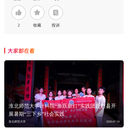
2
收藏
投诉
大家都在看
淮北师范大学计科院“鱼跃新灯”实践团赴歙县开
展暑期“三下乡”社会实践
淮北师范大学
2026-07-14