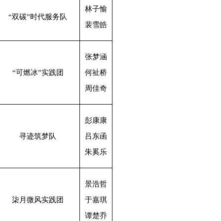
林子愉
“双碳”时代服务队
裴雪皓
张梦涵
“可燃冰”实践团
何祉桥
周佳奇
彭康康
寻迹筑梦队
吕东函
朱奚乐
景浩哲
柒月微风实践团
于嘉琪
谭楚乔