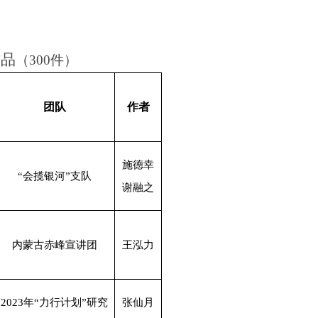
作品
（300件）
团队
作者
施德幸
“会揽银河”支队
谢融之
内蒙古赤峰宣讲团
王泓力
2023
年“力行计划”研究
张仙月