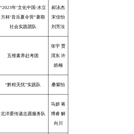
“2023年‘文化中国·水立
郝泳杰
方杯’音乐夏令营”暑期
宋佳怡
社会实践团队
刘芳汝
张宇 贾
五维素养赶考团
渭东 许
皓楠
“黔程无忧”实践队
桑紫怡
马妍 蒋
北洋爱传递志愿服务队
博睿 解
向川