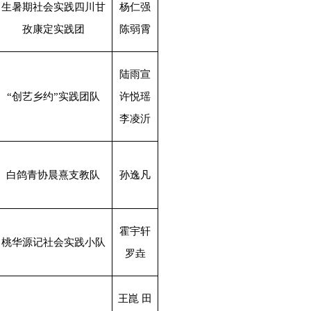
生暑期社会实践四川甘
杨仁强
孜康定实践团
陈弱霄
陆雨宣
“创艺乡约”实践团队
许悦瑶
李凌沂
白鸽青协晨熹支教队
孙逸凡
霍宇轩
桃华源记社会实践小队
罗
垚
王
崑
田