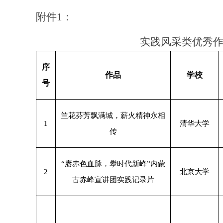
附件1：
实践风采类优秀
序
作品
学校
号
兰花芬芳飘满城，薪火精神永相
1
清华大学
传
“赓赤色血脉，攀时代新峰”内蒙
2
北京大学
古赤峰宣讲团实践记录片