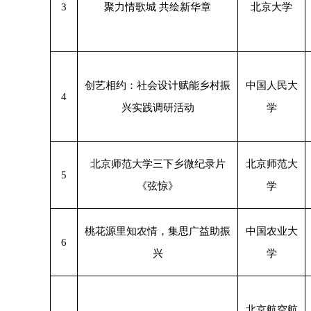
3
聚力情歌城 共绘新华章
北京大学
创艺相约：社会设计赋能乡村振
中国人民大
4
兴实践调研活动
学
北京师范大学三下乡微纪录片
北京师范大
5
《弦惊》
学
桃花源里知农情，集思广益助振
中国农业大
6
兴
学
北京航空航