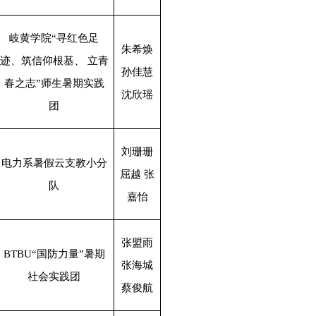
岐黄学院“寻红色足
朱希焕
迹、筑信仰根基、 立青
孙佳慧
春之志”师生暑期实践
沈欣瑶
团
刘珊珊
电力系暑假云支教小分
屈越 张
队
嘉怡
张盟雨
BTBU
“国防力量”暑期
张海城
社会实践团
蔡俊航