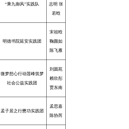
“乘九御风”实践队
志明 张
若晗
宋祖晗
明德书院延安实践团
鞠颜如
陈飞雁
刘圆苑
微梦想心行动莲峰筑梦
赖欣彤
社会公益实践团
贾东南
孟思嘉
孟子居之行懋功实践团
陈协芮