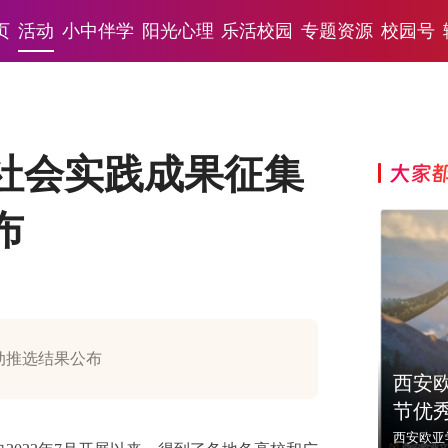
页
活动
小中伴学
阳光心理
乐活校园
专题资源
校园号
期社会实践成果征集
大家
布
活动推选结果公布
西安
节优
西安欧亚