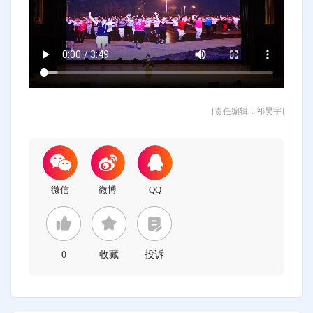
[责任编辑：祁昊宇]
0
收藏
投诉