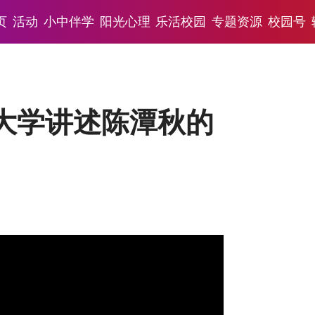
页
活动
小中伴学
阳光心理
乐活校园
专题资源
校园号
大学讲述陈潭秋的