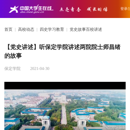
登录/
首页
|
高校动态
|
四史学习教育
|
党史故事百校讲述
【党史讲述】听保定学院讲述两院院士师昌绪
的故事
保定学院
2021-04-30