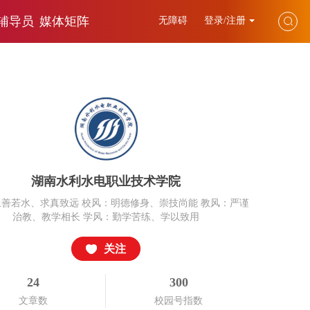
辅导员
媒体矩阵
无障碍
登录/注册
湖南水利水电职业技术学院
善若水、求真致远 校风：明德修身、崇技尚能 教风：严谨
治教、教学相长 学风：勤学苦练、学以致用
关注
24
300
文章数
校园号指数