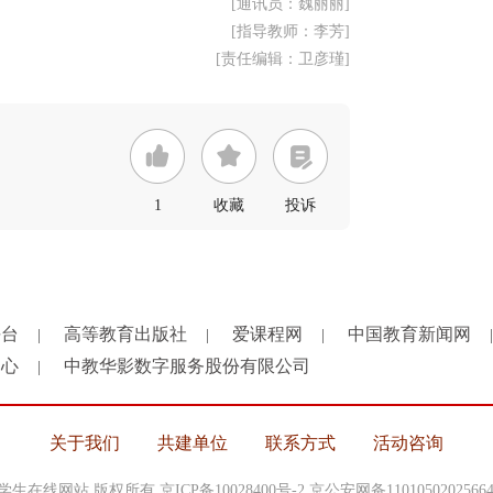
[通讯员：魏丽丽]
[指导教师：李芳]
[责任编辑：卫彦瑾]
1
收藏
投诉
平台
高等教育出版社
爱课程网
中国教育新闻网
|
|
|
|
中心
中教华影数字服务股份有限公司
|
关于我们
共建单位
联系方式
活动咨询
中国大学生在线网站 版权所有
京ICP备10028400号-2
京公安网备1101050202566