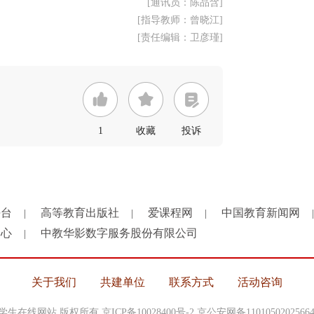
[通讯员：陈品含]
[指导教师：曾晓江]
[责任编辑：卫彦瑾]
1
收藏
投诉
平台
高等教育出版社
爱课程网
中国教育新闻网
|
|
|
|
中心
中教华影数字服务股份有限公司
|
关于我们
共建单位
联系方式
活动咨询
中国大学生在线网站 版权所有
京ICP备10028400号-2
京公安网备1101050202566