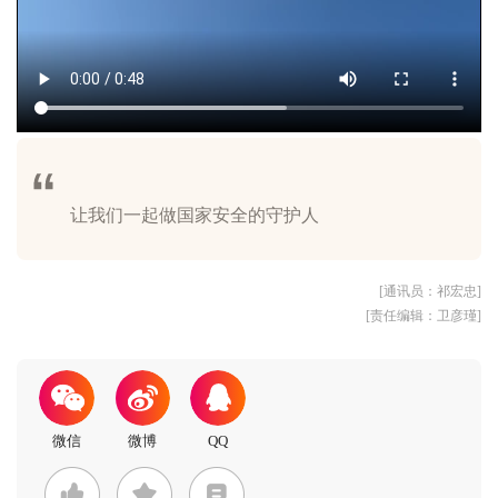
[通讯员：祁宏忠]
[责任编辑：卫彦瑾]