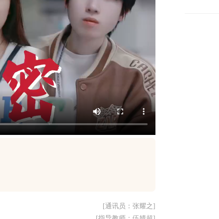
[通讯员：张耀之]
[指导教师：伍婧超]