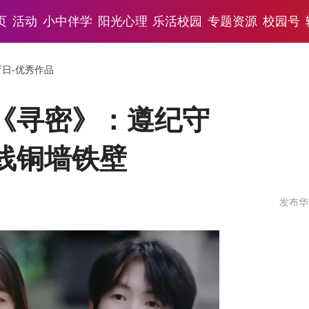
页
活动
小中伴学
阳光心理
乐活校园
专题资源
校园号
育日-优秀作品
《寻密》：遵纪守
线铜墙铁壁
发布华