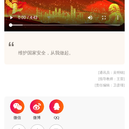
[通讯员：吴明锦]
[指导教师：王雷]
[责任编辑：卫彦瑾]