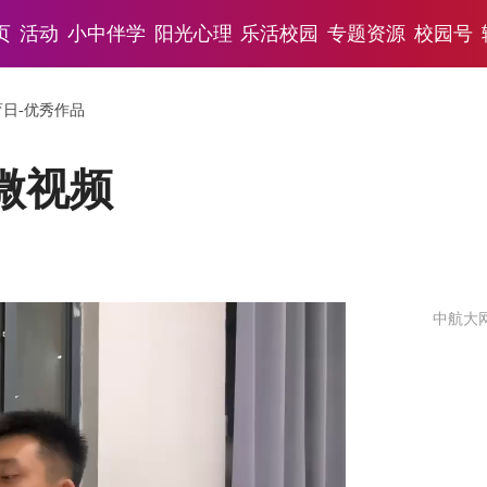
页
活动
小中伴学
阳光心理
乐活校园
专题资源
校园号
育日-优秀作品
微视频
中航大