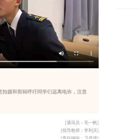
意拍摄和剪辑呼吁同学们远离电诈，注意
[通讯员：毛一帆]
[指导教师：李利滨]
[责任编辑：卫彦瑾]