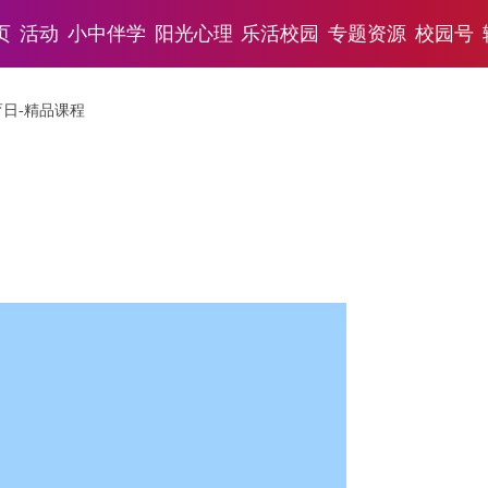
页
活动
小中伴学
阳光心理
乐活校园
专题资源
校园号
育日-精品课程