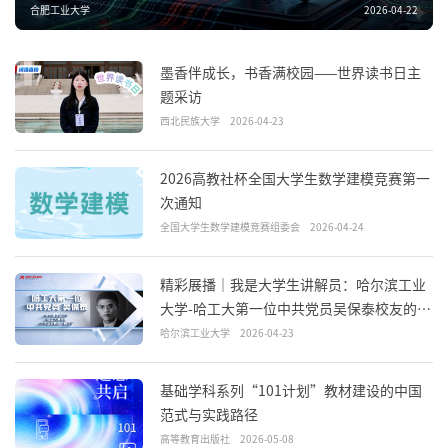
合肥工业大学
2026-04-22
墨香伴成长，书香满校园——世界读书日主
题采访
西北民族大学
2026-04-23
2026高教社杯全国大学生数学建模竞赛第一
次通知
全国大学生数学建模竞赛组委会
2026-04-24
精彩展播｜我是大学生讲解员：哈尔滨工业
大学-哈工大第一位中共党员吴保泰校友的抗
战故事
哈尔滨工业大学
2026-04-23
基础学科系列“101计划”教材建设的中国
范式与实践路径
高等教育出版社
2026-05-08