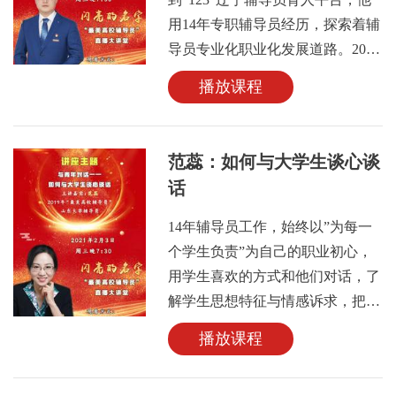
术展演评审专家组成员。他还是
用14年专职辅导员经历，探索着辅
《平易近人——习近平的语言力
导员专业化职业化发展道路。2018
量》一书的作者之一，曾获第五届
年，作为凌海市大业镇坨子村“第
播放课程
全国高校辅导员年度人物、首届全
一书记”参与了国家脱贫攻坚工
国最美高校辅导员、上海市育才
作。疫情期间，发起“百名辅导员
奖、感动上海年度人物提名奖、上
抗疫志愿服务行动”“辽宁辅导员百
范蕊：如何与大学生谈心谈
海市教学成果奖、上海交通大学校
家优质企业促就业活动”，被《人
话
长奖等荣誉称号。
民日报》点赞。他还是全国学校思
想政治理论课教师座谈会代表、教
14年辅导员工作，始终以”为每一
育部千名辅导员“双巡”活动成员、
个学生负责”为自己的职业初心，
中国教育电视台“思政公开课”巡讲
用学生喜欢的方式和他们对话，了
团成员，曾获第十届全国高校辅导
解学生思想特征与情感诉求，把网
员年度人物，辽宁省优秀教师等荣
上的引导和网下的思想工作有机结
播放课程
誉称号。
合，用信仰与爱引领学生成长。荣
获教育部“高校思想政治工作中青