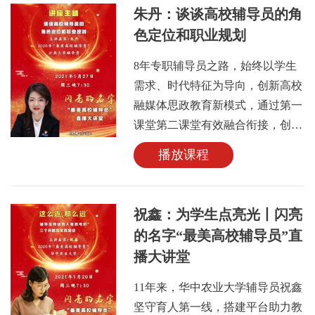
年骨干队伍“建设项目，山东省十
朱丹：谈谈高校辅导员的角
佳辅导员，第九届全国高校辅导员
色定位和职业规划
年度人物等荣誉称号。
8年专职辅导员之路，始终以学生
需求、时代特征为导向，创新高校
融媒体思政教育新模式，通过第一
课堂第二课堂有效融合衔接，创新
探索新时代青年理论宣讲新路径。
播放课程
先后入选教育部学习宣传贯彻党的
十九大精神“双巡”活动全国报告团
成员、团中央青年讲师团讲师、中
祝鑫：为学生点亮光丨闪亮
国教育电视台思政公开课进校园全
的名字“最美高校辅导员”直
国报告团成员，荣获教育部“高校
播大讲堂
思想政治工作中青年骨干队伍”建
设项目、全国辅导员职业能力大赛
11年来，华中农业大学辅导员祝鑫
华南赛区一等奖、全国辅导员工作
坚守育人第一线，搭建平台助力教