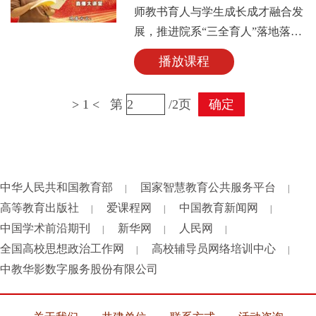
论文评选二等奖，云南省教育系
师教书育人与学生成长成才融合发
统“优秀共产党员”、云南省首届最
展，推进院系“三全育人”落地落
受大学生敬佩辅导员等荣誉。
小；坚持“书信”育人，1600余封信
播放课程
里的“思政课”寓教于情，用心实
践“精准滴灌”育人法；创新网络思
>
1
<
第
/2页
确定
政，以辅导员工作室形式持续创作
2400多件网络文化作品，跨界打造
百余个线上活动和实践项目，疫情
中与10万名师生同频共振，努力构
中华人民共和国教育部
国家智慧教育公共服务平台
|
建新时代辅导员网络育人工作模
|
高等教育出版社
爱课程网
中国教育新闻网
式，助力学生健康成长。先后获评
|
|
|
中国学术前沿期刊
新华网
人民网
全国教育系统先进工作者、全国高
|
|
|
全国高校思想政治工作网
校优秀辅导员，全国巾帼文明岗，
高校辅导员网络培训中心
|
|
连续三年蝉联全国高校辅导员十
中教华影数字服务股份有限公司
佳“博客奖”，入选教育部“高校网
络教育名师”培育支持计划，曾两