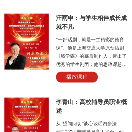
让3000余名新疆初高中学生受益；
倡导“爱心包裹”扶贫行动，获“全
汪雨申：与学生相伴成长成
国善行100行动先进集体”；带领学
就不凡
生参与中国防疫翻译志愿服务，主
讲的《形势与政策》课入选浙江省
“一部话剧，就是一堂精彩的德育
一流课程。先后获浙江省五一巾帼
课”。他是上海交通大学原创话剧
标兵岗、浙江省高校辅导员年度人
《钱学森》的幕后制作人，带出了
物、浙江省高校优秀教师、浙江省
优秀的学生剧团；他的思政课总是
高校辅导员素质能力大赛一等奖等
生动有趣，连续三年被提名“最受
播放课程
荣誉。
学生欢迎教师”；他是“汪sir”，是
坚守陪伴学生身边的辅导员，成为
学生心目中值得信任的兄长和引路
李青山：高校辅导员职业概
人；他是校辩论队、高水平学生艺
述
术团、多个五星社团的教练和指导
老师。他是教育部千名辅导员“双
从“望闻问切”谈心谈话四步法，
巡”活动成员、教育部大中学生艺
到“123”辽宁辅导员育人平台，他