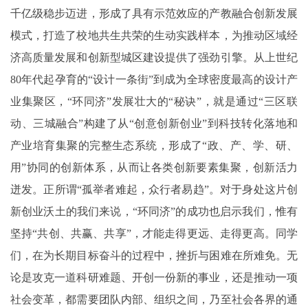
千亿级稳步迈进，形成了具有示范效应的产教融合创新发展
模式，打造了校地共生共荣的生动实践样本，为推动区域经
济高质量发展和创新型城区建设提供了强劲引擎。从上世纪
80年代起孕育的“设计一条街”到成为全球密度最高的设计产
业集聚区，“环同济”发展壮大的“秘诀”，就是通过“三区联
动、三城融合”构建了从“创意创新创业”到科技转化落地和
产业培育集聚的完整生态系统，形成了“政、产、学、研、
用”协同的创新体系，从而让各类创新要素集聚，创新活力
迸发。正所谓“孤举者难起，众行者易趋”。对于身处这片创
新创业沃土的我们来说，“环同济”的成功也启示我们，惟有
坚持“共创、共赢、共享”，才能走得更远、走得更高。同学
们，在为长期目标奋斗的过程中，挫折与困难在所难免。无
论是攻克一道科研难题、开创一份新的事业，还是推动一项
社会变革，都需要团队内部、组织之间，乃至社会各界的通