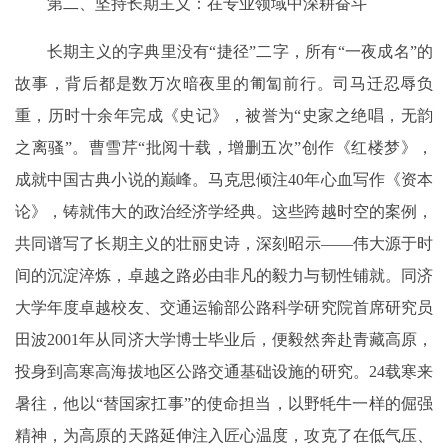
第二、坚持长期主义：在专业领域中深耕奋斗
长期主义的字典里没有“捷径”二字，所有“一夜成名”的
故事，背后都是数万次暗夜里的匍匐前行。司马迁忍辱负
重，历时十余年完成《史记》，被誉为“史家之绝唱，无韵
之离骚”。曹雪芹“批阅十载，增删五次”创作《红楼梦》，
成就中国古典小说的巅峰。马克思倾注40年心血写作《资本
论》，铸就伟大的政治经济学经典。这些跨越时空的案例，
共同谱写了长期主义的壮丽史诗，深刻昭示——伟大源于时
间的沉淀淬炼，卓越之路必由非凡的毅力与韧性铺就。同济
大学年度卓越校友、交通运输部公路科学研究院首席研究员
田波2001年从同济大学博士毕业后，便毅然奔赴青藏高原，
投身到高寒高海拔地区公路交通基础设施的研究。24载寒来
暑往，他以“替国家扛事”的使命担当，以野牦牛一样的倔强
精神，为高原的天路延伸注入匠心温度，攻克了在低气压、