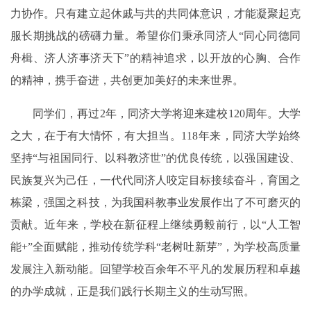
力协作。只有建立起休戚与共的共同体意识，才能凝聚起克
服长期挑战的磅礴力量。希望你们秉承同济人“同心同德同
舟楫、济人济事济天下”的精神追求，以开放的心胸、合作
的精神，携手奋进，共创更加美好的未来世界。
同学们，再过2年，同济大学将迎来建校120周年。大学
之大，在于有大情怀，有大担当。118年来，同济大学始终
坚持“与祖国同行、以科教济世”的优良传统，以强国建设、
民族复兴为己任，一代代同济人咬定目标接续奋斗，育国之
栋梁，强国之科技，为我国科教事业发展作出了不可磨灭的
贡献。近年来，学校在新征程上继续勇毅前行，以“人工智
能+”全面赋能，推动传统学科“老树吐新芽”，为学校高质量
发展注入新动能。回望学校百余年不平凡的发展历程和卓越
的办学成就，正是我们践行长期主义的生动写照。