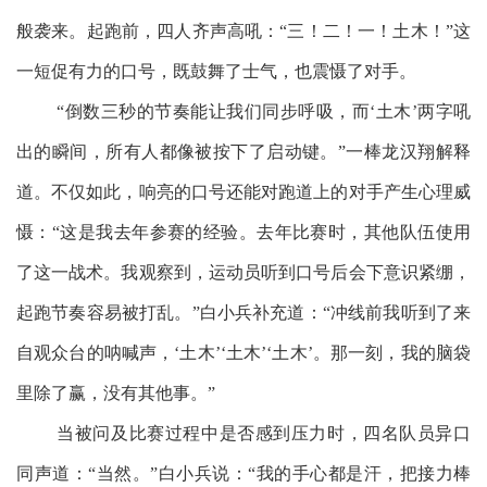
般袭来。起跑前，四人齐声高吼：“三！二！一！土木！”这
一短促有力的口号，既鼓舞了士气，也震慑了对手。
“倒数三秒的节奏能让我们同步呼吸，而‘土木’两字吼
出的瞬间，所有人都像被按下了启动键。”一棒龙汉翔解释
道。不仅如此，响亮的口号还能对跑道上的对手产生心理威
慑：“这是我去年参赛的经验。去年比赛时，其他队伍使用
了这一战术。我观察到，运动员听到口号后会下意识紧绷，
起跑节奏容易被打乱。”白小兵补充道：“冲线前我听到了来
自观众台的呐喊声，‘土木’‘土木’‘土木’。那一刻，我的脑袋
里除了赢，没有其他事。”
当被问及比赛过程中是否感到压力时，四名队员异口
同声道：“当然。”白小兵说：“我的手心都是汗，把接力棒