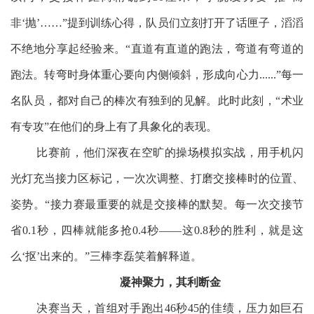
非‘抛’……”提到训练心得，队员们立刻打开了话匣子，滔滔
不绝地分享起经验来。“直道有直道的跑法，弯道有弯道的
跑法。转弯时身体重心要向内侧倾斜，形成向心力......”每一
名队员，都对自己的棒次有独到的见解。此时此刻，“术业
有专攻”在他们的身上有了具象化的表现。
比赛前，他们深夜在空旷的操场模拟实战，用手机闪
光灯充当接力区标记，一次次调整、打磨交接棒时的位置、
姿势。“接力赛最重要的就是交接棒的默契。每一次交接节
省0.1秒，四棒就能多抢0.4秒——这0.8秒的胜利，就是这
么‘抠’出来的。”三棒李磊笑着解释道。
凝神聚力，其利断金
决赛当天，首组对手跑出46秒45的佳绩，压力如巨石