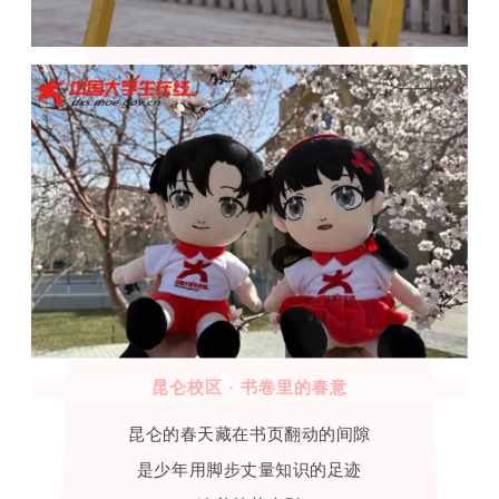
昆仑校区 · 书卷里的春意
昆仑的春天藏在书页翻动的间隙
是少年用脚步丈量知识的足迹