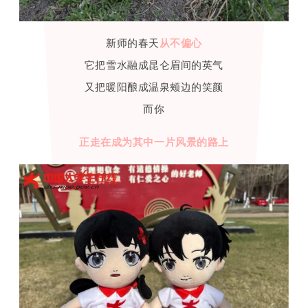
新师的春天
从不偏心
它把雪水融成昆仑眉间的英气
又把暖阳酿成温泉颊边的笑颜
而你
正走在
成为其中一片风景的路上