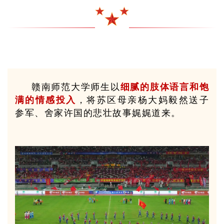
赣南师范大学师生以
细腻的肢体语言和饱
满的情感投入
，将苏区母亲杨大妈毅然送子
参军、舍家许国的悲壮故事娓娓道来。