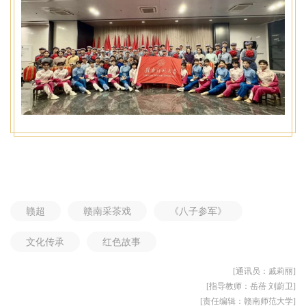
赣超
赣南采茶戏
《八子参军》
文化传承
红色故事
[通讯员：戚莉丽]
[指导教师：岳蓓 刘蔚卫]
[责任编辑：赣南师范大学]