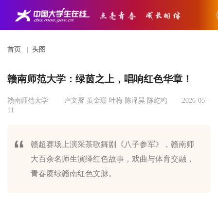
首页
|
头图
赣南师范大学：绿茵之上，唱响红色华章！
赣南师范大学
卢文馨 黄金珊 叶梅 陈泽昊 陈屹鸣
2026-05-
11
赣超赛场上演采茶歌舞剧《八子参军》，赣南师
大百余名师生演绎红色故事，戏曲与体育交融，
青春赓续赣南红色文脉。