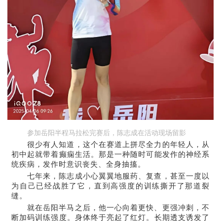
参加岳阳半程马拉松完赛后，陈志成在活动现场留影
很少有人知道，这个在赛道上拼尽全力的年轻人，从
初中起就带着癫痫生活。那是一种随时可能发作的神经系
统疾病，发作时意识丧失、全身抽搐。
七年来，陈志成小心翼翼地服药、复查，甚至一度以
为自己已经战胜了它，直到高强度的训练撕开了那道裂
缝。
就在岳阳半马之后，他一心向着更快、更强冲刺，不
断加码训练强度。身体终于亮起了红灯。长期透支诱发了