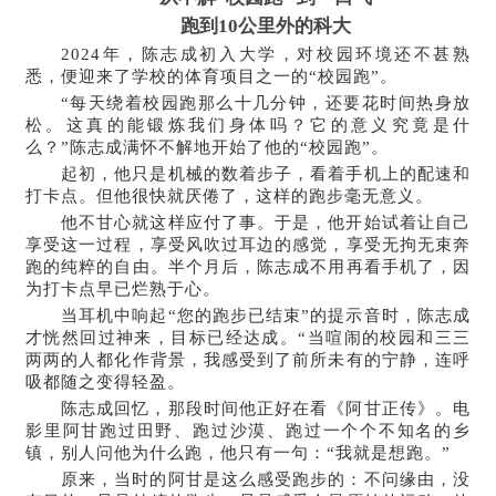
跑到10公里外的科大
2024年，陈志成初入大学，对校园环境还不甚熟
悉，便迎来了学校的体育项目之一的“校园跑”。
“每天绕着校园跑那么十几分钟，还要花时间热身放
松。这真的能锻炼我们身体吗？它的意义究竟是什
么？”陈志成满怀不解地开始了他的“校园跑”。
起初，他只是机械的数着步子，看着手机上的配速和
打卡点。但他很快就厌倦了，这样的跑步毫无意义。
他不甘心就这样应付了事。于是，他开始试着让自己
享受这一过程，享受风吹过耳边的感觉，享受无拘无束奔
跑的纯粹的自由。半个月后，陈志成不用再看手机了，因
为打卡点早已烂熟于心。
当耳机中响起“您的跑步已结束”的提示音时，陈志成
才恍然回过神来，目标已经达成。“当喧闹的校园和三三
两两的人都化作背景，我感受到了前所未有的宁静，连呼
吸都随之变得轻盈。
陈志成回忆，那段时间他正好在看《阿甘正传》。电
影里阿甘跑过田野、跑过沙漠、跑过一个个不知名的乡
镇，别人问他为什么跑，他只有一句：“我就是想跑。”
原来，当时的阿甘是这么感受跑步的：不问缘由，没