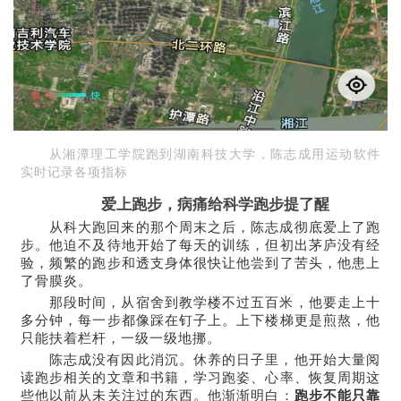
从湘潭理工学院跑到湖南科技大学，陈志成用运动软件
实时记录各项指标
爱上跑步，病痛给科学跑步提了醒
从科大跑回来的那个周末之后，陈志成彻底爱上了跑
步。他迫不及待地开始了每天的训练，但初出茅庐没有经
验，频繁的跑步和透支身体很快让他尝到了苦头，他患上
了骨膜炎。
那段时间，从宿舍到教学楼不过五百米，他要走上十
多分钟，每一步都像踩在钉子上。上下楼梯更是煎熬，他
只能扶着栏杆，一级一级地挪。
陈志成没有因此消沉。休养的日子里，他开始大量阅
读跑步相关的文章和书籍，学习跑姿、心率、恢复周期这
些他以前从未关注过的东西。他渐渐明白：
跑步不能只靠