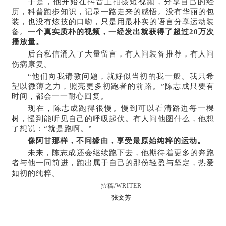
于是，他开始在抖音上拍摄短视频，分享自己的经
历，科普跑步知识，记录一路走来的感悟。没有华丽的包
装，也没有炫技的口吻，只是用最朴实的语言分享运动装
备。
一个真实质朴的视频，一经发出就获得了超过20万次
播放量。
后台私信涌入了大量留言，有人问装备推荐，有人问
伤病康复。
“他们向我请教问题，就好似当初的我一般。我只希
望以微薄之力，照亮更多初跑者的前路。”陈志成只要有
时间，都会一一耐心回复。
现在，陈志成跑得很慢。慢到可以看清路边每一棵
树，慢到能听见自己的呼吸起伏。有人问他图什么，他想
了想说：“就是跑啊。”
像阿甘那样，不问缘由，享受最原始纯粹的运动。
未来，陈志成还会继续跑下去，他期待着更多的奔跑
者与他一同前进，跑出属于自己的那份轻盈与坚定，热爱
如初的纯粹。
撰稿/
WRITER
张文芳