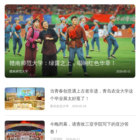
赣南师范大学：绿茵之上，唱响红色华章！
赣南师范大学
2026-05-11
当青春创意遇上古老非遗，青岛农业大学这
个毕业展太好逛了！
青岛农业大学
2026-05-18
今晚闭幕，请查收三亚学院写下的亚沙答
卷！
三亚学院
2026-05-11