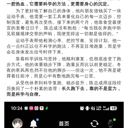
一腔热血，它需要科学的方法，更需要身心的沉淀。
为了更好地了解自己的身体，他向朋友借钱买了一块
运动手表。他需要一套工具来量化自己的每一次迈步，控
制强度，避免再次受伤。接下来的两个月，他靠食堂最便
宜的套餐过日子。陈志成没有抱怨：“每当我在奔跑中听
见双腿规律交替的声响，我便觉得这一切都是值得的。”
运动手表帮他检测心率、把控节奏、安排计划。他一
点一点纠正以往不科学的跑法，不再盲目堆跑量，而是学
会在身体发出信号时停下来。
靠着科学训练与坚持，他顺利康复，也彻底改变了跑
步方式。他的体重稳步下降，跑量反而比以前更稳定。冬
夜的寒风再也挡不住他的脚步——但这一次，他不再是硬
撑着往前冲，而是心中有数地跑完每一公里。
从受伤休养到科学复跑、稳步提升，陈志成用这段经
历换回了一个朴素的道理：
长久跑下去，靠的不是蛮力，
而是科学与自律。