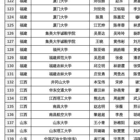
122
福建
厦门大学
郑佳丽
赵乐
唐
123
福建
厦门大学
刘世尧
王钰聪
李
124
福建
厦门大学
陈晨
陈嘉宏
穆
125
福建
厦门大学
江艺烨
陈孝蓉
林
126
福建
集美大学诚毅学院
吴昱达
吴玲玲
杨
127
福建
集美大学诚毅学院
王晓
黄伟彬
刘
128
福建
福州大学
陈亚锦
姚皓籍
黄
129
福建
福建师范大学
吴思煜
张俊
潘
130
福建
福建农林大学
邱立明
林碧霞
张
131
福建
福建农林大学
庄世勇
周贵杰
陈
132
江西
井冈山大学
本宝伟
宋婷
谢
133
江西
华东交通大学
蔡汉林
孙燕青
廖
134
江西
江西理工大学
熊志杰
周超辉
武
135
江西
南昌大学
赵志明
张薇
邢
136
江西
南昌航空大学
黎超超
李焘
胡
137
山东
山东大学
王小青
孙榕阳
赵
138
山东
山东理工大学
田璐璐
耿慧慧
刘
139
山东
中国石油大学
(
华东
)
崔江枫
沈亮亮
冯