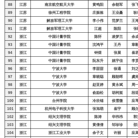
88
江苏
南京航空航天大学
黄鸣阳
余朝军
张
89
江苏
徐州工程学院
庄振栋
王业矗
耿
90
江苏
解放军理工大学
李小伟
范梦兰
王
91
江苏
解放军理工大学
江超
陈阳
张
92
浙江
中国计量学院
陈怀
凌梦兰
余
93
浙江
中国计量学院
沈鸿平
王丹
章
94
浙江
中国计量学院
钟煜
张展
崔
95
浙江
中国计量学院
阮东升
姚宇佳
李
96
浙江
宁波大学
李甜甜
徐通
刘
97
浙江
宁波大学
章晓聪
顾朝晖
虞
98
浙江
宁波大学
赵亚婷
黄永斌
周
99
浙江
宁波大学
俞励松
胡柯挺
段
100
浙江
台州学院
冷欣锚
侯雪微
应
101
浙江
杭州电子科技大学
张旭萌
崔宇
顾
102
浙江
绍兴文理学院
陈涛
华祎祎
郭
103
浙江
绍兴文理学院
黄倩倩
邹珍珍
邵
104
浙江
浙江工业大学
余子文
许丽
应