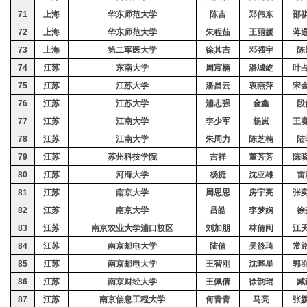
71
上海
华东师范大学
陈吉
郑伟东
邵
72
上海
华东师范大学
朱程茹
王丽媛
蒋
73
上海
第二军医大学
徐其吉
邓强宇
陈
74
江苏
东南大学
周宸楠
潘城屹
叶
75
江苏
江苏大学
潘昌云
衷燕萍
宋
76
江苏
江苏大学
浦志强
金鑫
段
77
江苏
江南大学
李少军
杨岚
王
78
江苏
江南大学
朱周力
陈芝楠
陆
79
江苏
苏州科技学院
吉祥
董芳芳
陈
80
江苏
河海大学
杨捷
沈亚雄
雷
81
江苏
南京大学
周思思
房宇亮
张
82
江苏
南京大学
吕皓
李梦娴
徐
83
江苏
南京农业大学浦口校区
刘加朋
林倩闽
江
84
江苏
南京邮电大学
陆倩
吴筱琦
常
85
江苏
南京邮电大学
王智刚
沈晔星
郭
86
江苏
南京财经大学
王佩倩
徐韵琨
臧
87
江苏
南京信息工程大学
何青青
马亮
张