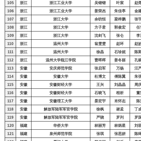
105
浙江
浙江工业大学
吴锴锴
叶宸
赵
106
浙江
浙江工业大学
姜荣杰
朱佳亭
金
107
浙江
浙江大学
余昉恒
梁梓鹏
张
108
浙江
浙江大学
方子君
郭俊宏
任
109
浙江
浙江大学
沈剑飞
张仑
李
110
浙江
温州大学
翁雯雯
赵环
赵
111
浙江
温州大学
徐晶
石珍妮
陈
112
浙江
温州大学瓯江学院
曹晖晖
姜冬丽
孔
113
安徽
安庆师范学院
张启军
万杨
汪
114
安徽
安徽大学
杜博文
傅陈翼
朱
115
安徽
安徽财经大学
王兴
刘晶晶
周
116
安徽
安徽财经大学
石晓飞
程析
董
117
安徽
安徽理工大学
晏宏宇
肖怀志
陈
118
安徽
解放军陆军军官学院
徐枫
谢孟
丁
119
安徽
解放军陆军军官学院
严骁
罗列
罗
120
福建
华侨大学
林丽芳
林炳星
刘
121
福建
泉州师范学院
张琪
张思妍
陈