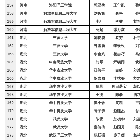
157
河南
洛阳理工学院
邓亚兵
王宁凯
魏
158
河南
解放军信息工程大学
刘智鑫
靳科
孙
159
河南
解放军信息工程大学
李玎
李霁
甘
160
河南
解放军信息工程大学
苑超
缴万鑫
任
161
湖北
三峡大学
池晓霞
袁芳
杜
162
湖北
三峡大学
韩雪晨
李欢欢
刘
163
湖北
三峡大学
李金武
杨志巧
马
164
湖北
中南民族大学
刘琴
亓晓同
黄
165
湖北
华中农业大学
汪伟平
白婷
刘
166
湖北
华中农业大学
胡曹园
李扶摇
刘
167
湖北
华中农业大学
鲍晨
郑田蔚宝
韩
168
湖北
华中农业大学
王泷
陈攀
唐
169
湖北
华中科技大学
黄小敏
黄程
王
170
湖北
华中科技大学
陈子伊
赵建杰
付
171
湖北
武汉大学
陈赟
彭杨华
刘
172
湖北
武汉大学
童倩倩
赵国勇
陈
173
湖北
武汉理工大学
杨跃强
庞子媛
彭