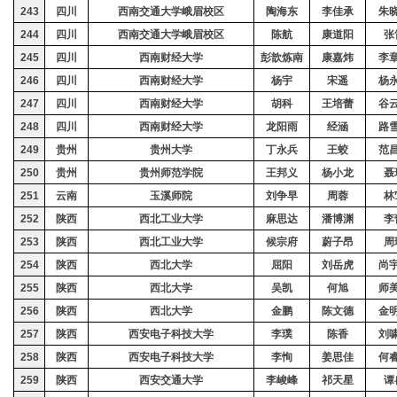
243
四川
西南交通大学峨眉校区
陶海东
李佳承
朱
244
四川
西南交通大学峨眉校区
陈航
康道阳
张
245
四川
西南财经大学
彭歆炼南
康嘉炜
李
246
四川
西南财经大学
杨宇
宋遥
杨
247
四川
西南财经大学
胡科
王培蕾
谷
248
四川
西南财经大学
龙阳雨
经涵
路
249
贵州
贵州大学
丁永兵
王蛟
范
250
贵州
贵州师范学院
王邦义
杨小龙
聂
251
云南
玉溪师院
刘争早
周蓉
林
252
陕西
西北工业大学
麻思达
潘博渊
李
253
陕西
西北工业大学
候宗府
蔚子昂
周
254
陕西
西北大学
屈
阳
刘岳虎
尚
255
陕西
西北大学
吴
凯
何
旭
师
256
陕西
西北大学
金
鹏
陈文德
金
257
陕西
西安电子科技大学
李璞
陈香
刘
258
陕西
西安电子科技大学
李恂
姜思佳
何
259
陕西
西安交通大学
李峻峰
祁天星
谭