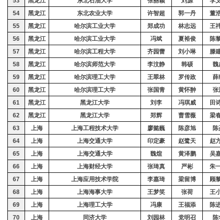
53
黑龙江
东北石油大学
张丽颖
刘源
李
54
黑龙江
东北农业大学
许智超
郭一丹
董
55
黑龙江
哈尔滨工业大学
郑成功
林志远
王
56
黑龙江
哈尔滨工业大学
冯斌
夏裕俊
陈
57
黑龙江
哈尔滨工程大学
齐园蕾
刘小琳
滕
58
黑龙江
哈尔滨师范大学
李汶静
韩硕
魏
59
黑龙江
哈尔滨理工大学
王翠林
罗传政
薛
60
黑龙江
哈尔滨理工大学
张国青
黄怀翀
张
61
黑龙江
黑龙江大学
刘李
冯琪威
田
62
黑龙江
黑龙江大学
郑辉
曹雪薇
梁
63
上海
上海工程技术大学
廖懿巍
陈彦旭
陈
64
上海
上海交通大学
印定豪
赵鹭天
赵
65
上海
上海交通大学
魏煊
黄泽鹏
吴
66
上海
上海财经大学
张琦真
严彬
朱
67
上海
上海应用技术学院
李嘉琦
梁留博
顾
68
上海
上海海事大学
王梦笑
张荷
王
69
上海
上海理工大学
冯康
王福添
陈
70
上海
同济大学
刘园林
党明召
陈