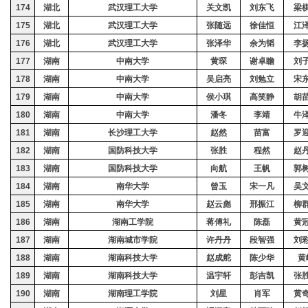
174
湖北
武汉理工大学
关文凯
刘东飞
梁
175
湖北
武汉理工大学
张随远
徐佳恒
江
176
湖北
武汉理工大学
张泽华
余为韬
李
177
湖南
中南大学
黄琛
谢卓瞻
刘
178
湖南
中南大学
吴启亮
刘勉立
宋
179
湖南
中南大学
侯小琪
高笑静
胡
180
湖南
中南大学
潘冬
李靖
牛
181
湖南
长沙理工大学
赵然
苗富
罗
182
湖南
国防科技大学
张胜
程然
赵
183
湖南
国防科技大学
向航
王帆
郭
184
湖南
南华大学
曾玉
宋一凡
吴
185
湖南
南华大学
赵云彪
邢振江
柳
186
湖南
湖南工学院
蒋傅礼
陈磊
黄
187
湖南
湖南城市学院
许丹丹
段智强
刘
188
湖南
湖南科技大学
赵成舵
陈少华
黄
189
湖南
湖南科技大学
温宇轩
彭吉凯
张
190
湖南
湖南理工学院
刘星
肖军
黄