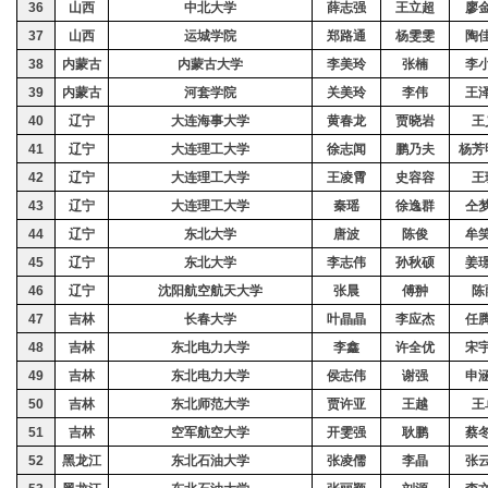
36
山西
中北大学
薛志强
王立超
廖
37
山西
运城学院
郑路通
杨雯雯
陶
38
内蒙古
内蒙古大学
李美玲
张楠
李
39
内蒙古
河套学院
关美玲
李伟
王
40
辽宁
大连海事大学
黄春龙
贾晓岩
王
41
辽宁
大连理工大学
徐志闻
鹏乃夫
杨芳
42
辽宁
大连理工大学
王凌霄
史容容
王
43
辽宁
大连理工大学
秦瑶
徐逸群
仝
44
辽宁
东北大学
唐波
陈俊
牟
45
辽宁
东北大学
李志伟
孙秋硕
姜
46
辽宁
沈阳航空航天大学
张晨
傅翀
陈
47
吉林
长春大学
叶晶晶
李应杰
任
48
吉林
东北电力大学
李
鑫
许全优
宋
49
吉林
东北电力大学
侯志伟
谢
强
申
50
吉林
东北师范大学
贾许亚
王越
王
51
吉林
空军航空大学
开雯强
耿鹏
蔡
52
黑龙江
东北石油大学
张凌儒
李晶
张