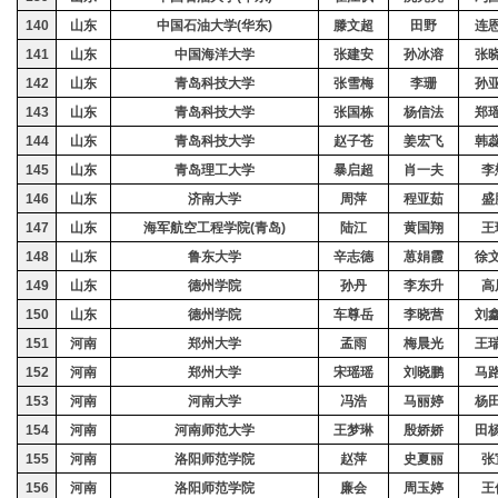
140
山东
中国石油大学
(
华东
)
滕文超
田野
连
141
山东
中国海洋大学
张建安
孙冰溶
张
142
山东
青岛科技大学
张雪梅
李珊
孙
143
山东
青岛科技大学
张国栋
杨信法
郑
144
山东
青岛科技大学
赵子苍
姜宏飞
韩
145
山东
青岛理工大学
暴启超
肖一夫
李
146
山东
济南大学
周萍
程亚茹
盛
147
山东
海军航空工程学院
(
青岛
)
陆江
黄国翔
王
148
山东
鲁东大学
辛志德
葸娟霞
徐
149
山东
德州学院
孙丹
李东升
高
150
山东
德州学院
车尊岳
李晓营
刘
151
河南
郑州大学
孟雨
梅晨光
王
152
河南
郑州大学
宋瑶瑶
刘晓鹏
马
153
河南
河南大学
冯浩
马丽婷
杨
154
河南
河南师范大学
王梦琳
殷娇娇
田
155
河南
洛阳师范学院
赵
萍
史夏丽
张
156
河南
洛阳师范学院
廉
会
周玉婷
王