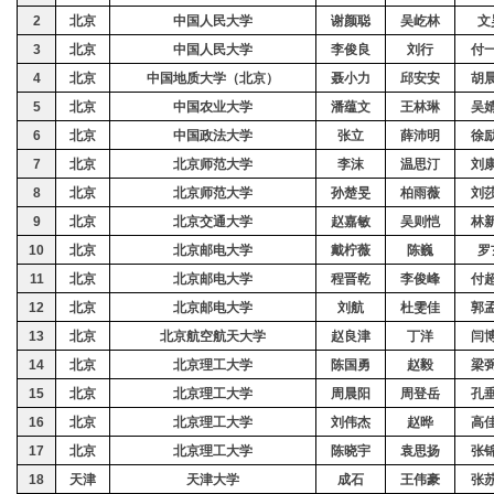
2
北京
中国人民大学
谢颜聪
吴屹林
文
3
北京
中国人民大学
李俊良
刘行
付
4
北京
中国地质大学（北京）
聂小力
邱安安
胡
5
北京
中国农业大学
潘蕴文
王林琳
吴
6
北京
中国政法大学
张立
薛沛明
徐
7
北京
北京师范大学
李沫
温思汀
刘
8
北京
北京师范大学
孙楚旻
柏雨薇
刘
9
北京
北京交通大学
赵嘉敏
吴则恺
林
10
北京
北京邮电大学
戴柠薇
陈巍
罗
11
北京
北京邮电大学
程晋乾
李俊峰
付
12
北京
北京邮电大学
刘航
杜雯佳
郭
13
北京
北京航空航天大学
赵良津
丁洋
闫
14
北京
北京理工大学
陈国勇
赵毅
梁
15
北京
北京理工大学
周晨阳
周登岳
孔
16
北京
北京理工大学
刘伟杰
赵晔
高
17
北京
北京理工大学
陈晓宇
袁思扬
张
18
天津
天津大学
成石
王伟豪
张