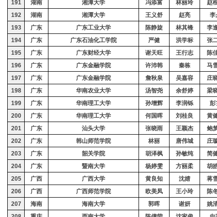
191
湖南
湘潭大学
冯添富
林丽玲
赵
192
湖南
湘潭大学
王义舒
赵亮
李
193
广东
广东工业大学
陈静旋
林其锋
李
194
广东
广东石油化工学院
严健
洪学标
张
195
广东
广东财经大学
谢天旺
王行志
陈
196
广东
广东金融学院
许沛韩
秦栋
马
197
广东
广东金融学院
詹秋泉
吴嘉容
庄
198
广东
华南农业大学
汤智尧
余舒婷
梁
199
广东
华南理工大学
孙增辉
李润铄
彭
200
广东
华南理工大学
何国晖
刘桂良
黄
201
广东
汕头大学
张晓雨
王颖杰
鲍
202
广东
韩山师范学院
林丽
唐伟城
庄
203
广东
韶关学院
胡泽枫
孙敏纯
简
204
广东
暨南大学
杨婷雯
方丽柔
胡
205
广西
广西大学
黄良知
沈婧
蒋
206
广西
广西师范学院
欧美凤
王小玲
陈
207
海南
海南大学
郭晖
谢妍
姚
208
重庆
西南大学
陈倩莹
沈家俊
向