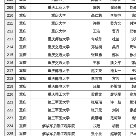
209
重庆
重庆工商大学
陈凤
崔泽筠
刘
210
重庆
重庆大学
高仁栋
李培恺
廉
211
重庆
重庆大学
许桐
姜方义
付
212
重庆
重庆大学
王浩
曹丹
郑
213
重庆
重庆师范大学
何成芳
杜
莹
沈
214
重庆
重庆交通大学
郑桂桐
吴丹
周
215
重庆
重庆交通大学
张凤勇
邵帅
徐
216
重庆
重庆交通大学
王
栋
潘文平
张
217
重庆
重庆邮电大学
赵文旋
池太一
王
218
重庆
重庆邮电大学
李向前
方芳
黄
219
重庆
重庆邮电大学
汪榕
舒梁博
韩
220
重庆
重庆理工大学
梁世龙
廖明星
张
221
重庆
第三军医大学
张瑞瑞
许一航
颜
222
重庆
第三军医大学
张开元
刘昶
廖
223
重庆
第三军医大学
戴晨曦
范莉萍
袁
224
重庆
解放军后勤工程学院
戎翔
胡捷
任
225
重庆
解放军后勤工程学院
敖小波
赵增贺
尹