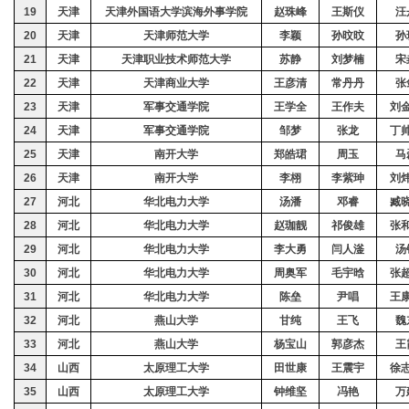
19
天津
天津外国语大学滨海外事学院
赵珠峰
王斯仪
汪
20
天津
天津师范大学
李颖
孙旼旼
孙
21
天津
天津职业技术师范大学
苏静
刘梦楠
宋
22
天津
天津商业大学
王彦清
常丹丹
张
23
天津
军事交通学院
王学全
王作夫
刘
24
天津
军事交通学院
邹梦
张龙
丁
25
天津
南开大学
郑皓珺
周玉
马
26
天津
南开大学
李栩
李紫珅
刘
27
河北
华北电力大学
汤潘
邓睿
臧
28
河北
华北电力大学
赵珈靓
祁俊雄
张
29
河北
华北电力大学
李大勇
闫人滏
汤
30
河北
华北电力大学
周奥军
毛宇晗
张
31
河北
华北电力大学
陈垒
尹唱
王
32
河北
燕山大学
甘纯
王飞
魏
33
河北
燕山大学
杨宝山
郭彦杰
王
34
山西
太原理工大学
田世康
王震宇
徐
35
山西
太原理工大学
钟维坚
冯艳
万