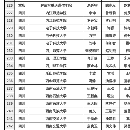
226
重庆
解放军重庆通信学院
易舜智
陈润发
赵
227
四川
内江师范学院
李坤
曾凯莉
贺
228
四川
内江师范学院
罗开宝
罗仕明
陈
229
四川
电子科技大学
辛朝晖
许强
陈
230
四川
电子科技大学
万宁
陆海涛
何
231
四川
电子科技大学
刘祎
何加智
孟
232
四川
四川师范大学
谢杨晓虹
赵明煦
郭
233
四川
四川理工学院
肖开僖
王婷
宋
234
四川
四川理工学院
蔡金林
吴孟桃
李
235
四川
乐山师范学院
李波
雷瑶
王
236
四川
西华师范大学
冯静
汤雪梅
蒲
237
四川
西南石油大学
伍鹏程
王双
王
238
四川
西南石油大学
王新鑫
翟波
李
239
四川
西南民族大学
王天阳
李静竹
杨
240
四川
西南民族大学
姜
义
王浩宇
董
241
四川
西南交通大学
于新磊
潘建胜
张
242
四川
西南交通大学
唐隽玉
胡文伟
孙