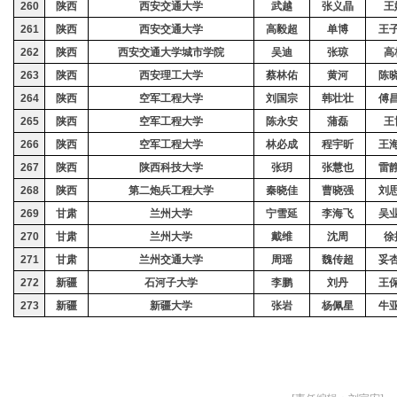
260
陕西
西安交通大学
武
越
张义晶
王
261
陕西
西安交通大学
高毅超
单
博
王
262
陕西
西安交通大学城市学院
吴迪
张琼
高
263
陕西
西安理工大学
蔡林佑
黄河
陈
264
陕西
空军工程大学
刘国宗
韩壮壮
傅
265
陕西
空军工程大学
陈永安
蒲
磊
王
266
陕西
空军工程大学
林必成
程宇昕
王
267
陕西
陕西科技大学
张玥
张慧也
雷
268
陕西
第二炮兵工程大学
秦晓佳
曹晓强
刘
269
甘肃
兰州大学
宁雪延
李海飞
吴
270
甘肃
兰州大学
戴维
沈周
徐
271
甘肃
兰州交通大学
周
瑶
魏传超
妥
272
新疆
石河子大学
李鹏
刘丹
王
273
新疆
新疆大学
张岩
杨佩星
牛