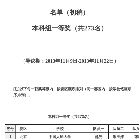
名单（初稿）
本科组一等奖（共
273
名）
（
异议期：
2013
年
11
月
9
日
-2013
年
11
月
22
日）
[
注
]
以下每一获奖等级内，按赛区顺序排列（同一赛区内，按学校笔画顺
序排列）。
本科组一等奖（共
273
名）
序号
赛区
学校
队员一
队员二
队
1
北京
中国人民大学
越光
朱玉婷
张