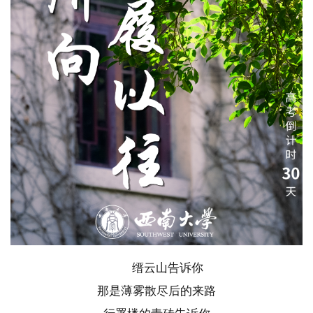
缙云山告诉你
那是薄雾散尽后的来路