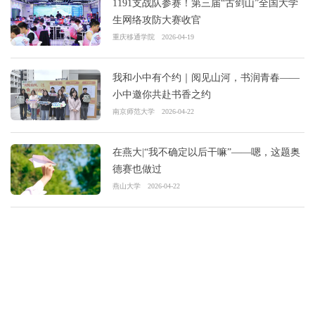
1191支战队参赛！第三届“古剑山”全国大学
生网络攻防大赛收官
重庆移通学院
2026-04-19
我和小中有个约｜阅见山河，书润青春——
小中邀你共赴书香之约
南京师范大学
2026-04-22
在燕大|“我不确定以后干嘛”——嗯，这题奥
德赛也做过
燕山大学
2026-04-22