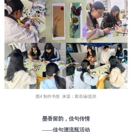
图4 制作书签 来源：黄语涵/提供
墨香留韵，佳句传情
——佳句漂流瓶活动