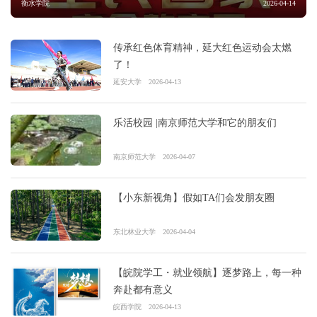
衡水学院
2026-04-14
传承红色体育精神，延大红色运动会太燃
了！
延安大学
2026-04-13
乐活校园 |南京师范大学和它的朋友们
南京师范大学
2026-04-07
【小东新视角】假如TA们会发朋友圈
东北林业大学
2026-04-04
【皖院学工・就业领航】逐梦路上，每一种
奔赴都有意义
皖西学院
2026-04-13