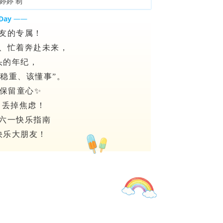
婷婷 制
Day
——
友的专属！
、忙着奔赴未来，
头的年纪，
该稳重、该懂事”。
保留童心✨
l、丢掉焦虑！
六一快乐
指南
快乐大朋友！
一秒梦回小时候
动了！