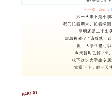
齐齐哈尔大学 尹
——
Children's
六一从来不是小朋
我们忙着期末、忙着综测
明明还是二十出
却总被催促 “该成熟、
但！大学生也可以
今天暂时丢掉 dd
收下这份大学生专属
堂堂正正，
做一天
PART 01
翻唱童年 BGM，
谁的 DNA 