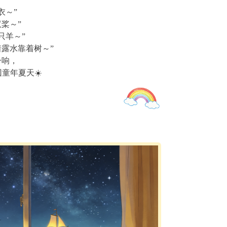
衣～”
桨～”
只羊～”
着露水靠着树～”
一响，
童年夏天☀️
双倍治愈快乐
的快乐