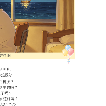
婷婷 制
动画片。
难题👇
功树没？
到羊肉吗？
珠了吗？
现在还好吗？
花园宝宝》