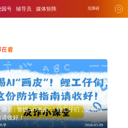
校园号
辅导员
媒体矩阵
无障碍
都在看
课堂 | 警惕AI“画皮”！鲤工仔们，这份防
南请收好！
大学
2026-05-09