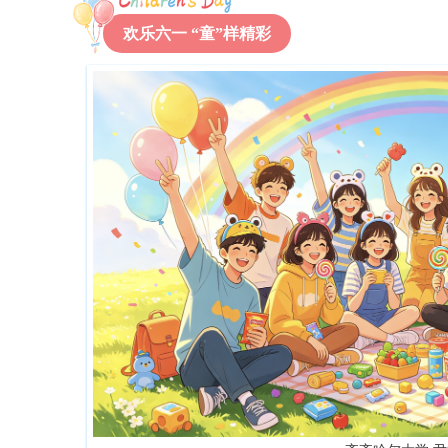
欢乐六一 “童”样精彩