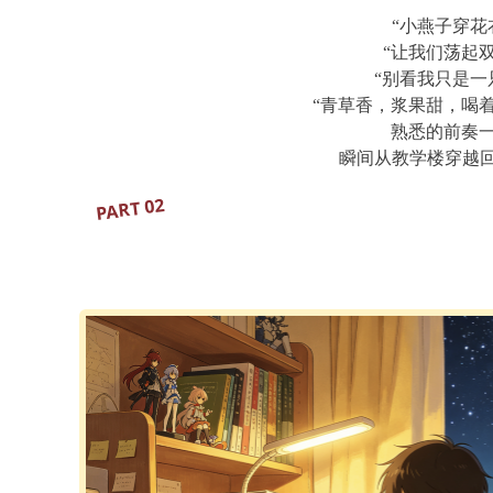
“小燕子穿花
“让我们荡起双
“别看我只是一
“青草香，浆果甜，喝
熟悉的前奏
瞬间从教学楼穿越回
PART 02
重温童年动画，解锁
长大后最奢侈