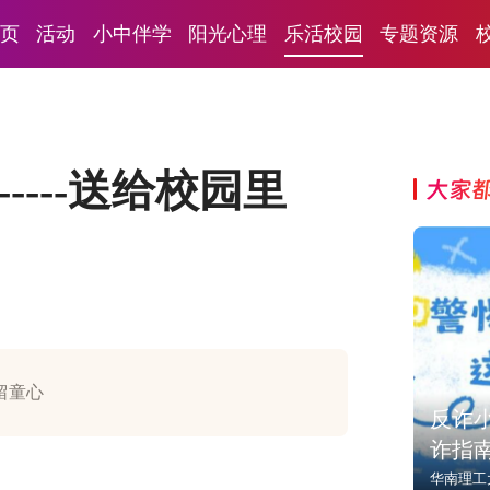
页
活动
小中伴学
阳光心理
乐活校园
专题资源
----送给校园里
大家
留童心
反诈小
诈指
华南理工