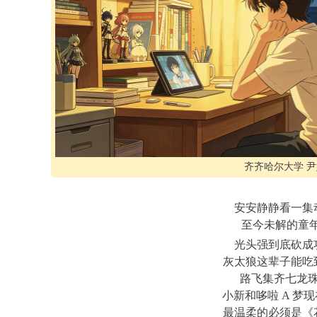
齐齐哈尔大学 尹
安安静静看一集
至今未解的童年
光头强到底砍成
灰太狼这辈子能吃
路飞集齐七龙
小新和哆啦 A 梦
最温柔的必须是《