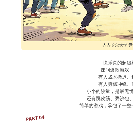
齐齐哈尔大学 尹
快乐真的超级
课间爆款游戏
有人战术撤退、
有人勇猛冲锋、
小小的较量，是最无
还有跳皮筋、丢沙包
简单的游戏，承包了一整
PART 04
经典老剧重刷，梦