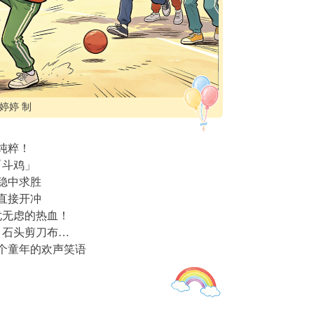
婷婷 制
纯粹！
「斗鸡」
稳中求胜
直接开冲
忧无虑的热血！
、石头剪刀布…
个童年的欢声笑语
回无痛暑假