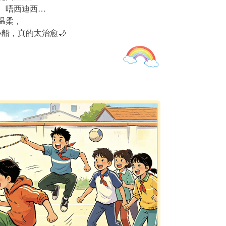
、唔西迪西…
温柔，
船，真的太治愈🌙
简单又热血
小时候